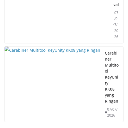
val
07
/0
7/
20
26
Carabi
ner
Multito
ol
KeyUni
ty
KK08
yang
Ringan
07/07/
2026