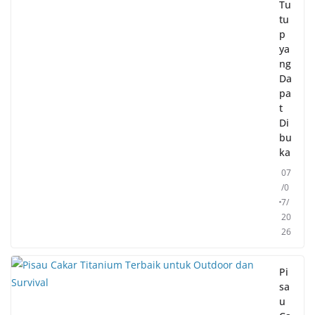
Tu
tu
p
ya
ng
Da
pa
t
Di
bu
ka
07
/0
7/
20
26
Pi
sa
u