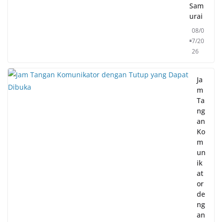
Sam
urai
08/0
7/20
26
Ja
m
Ta
ng
an
Ko
m
un
ik
at
or
de
ng
an