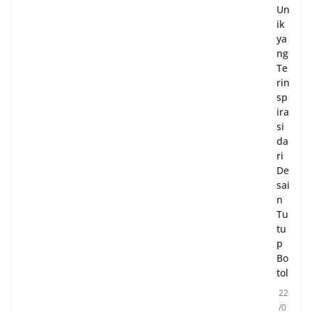
Un
ik
ya
ng
Te
rin
sp
ira
si
da
ri
De
sai
n
Tu
tu
p
Bo
tol
22
/0