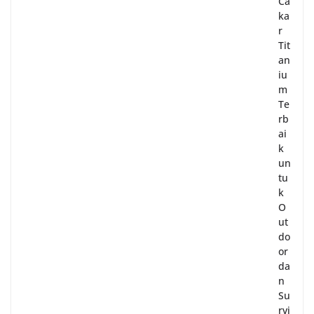
Ca
ka
r
Tit
an
iu
m
Te
rb
ai
k
un
tu
k
O
ut
do
or
da
n
Su
rvi