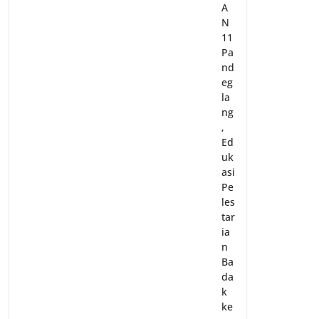
A
N
11
Pa
nd
eg
la
ng
,
Ed
uk
asi
Pe
les
tar
ia
n
Ba
da
k
ke