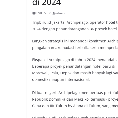
di 2024
02/01/2025
admin
Tripbiru.id-Jakarta, Archipelago, operator hote
2024 dengan penandatanganan 36 proyek hotel ba
Langkah strategis ini menandai komitmen Arc
pengalaman akomodasi terbaik, serta memperkua
Ekspansi Archipelago di tahun 2024 menandai l
Beberapa proyek penandatangan hotel baru di 
Morowali, Palu, Depok dan masih banyak lagi 
domestik maupun internasional.
Di luar negeri, Archipelago memperluas portofo
Republik Dominika dan Meksiko, termasuk proyek
Cana dan IIK Tulum by Alana di Tulum, yang me
Di Arab Saudi, Archipelago meluncurkan Aston I