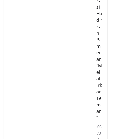
ka
si
Ha
dir
ka
n
Pa
m
er
an
“M
el
ah
irk
an
Te
m
an
”
03
/0