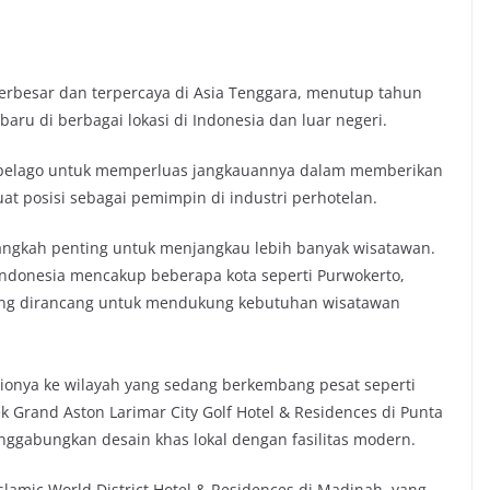
l terbesar dan terpercaya di Asia Tenggara, menutup tahun
ru di berbagai lokasi di Indonesia dan luar negeri.
hipelago untuk memperluas jangkauannya dalam memberikan
t posisi sebagai pemimpin di industri perhotelan.
angkah penting untuk menjangkau lebih banyak wisatawan.
Indonesia mencakup beberapa kota seperti Purwokerto,
yang dirancang untuk mendukung kebutuhan wisatawan
lionya ke wilayah yang sedang berkembang pesat seperti
 Grand Aston Larimar City Golf Hotel & Residences di Punta
nggabungkan desain khas lokal dengan fasilitas modern.
slamic World District Hotel & Residences di Madinah, yang