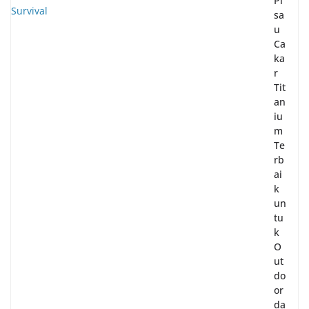
Pi
sa
u
Ca
ka
r
Tit
an
iu
m
Te
rb
ai
k
un
tu
k
O
ut
do
or
da