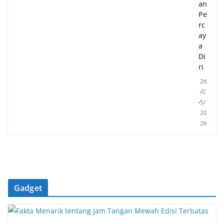
an
Pe
rc
ay
a
Di
ri
26
/0
5/
20
26
Gadget