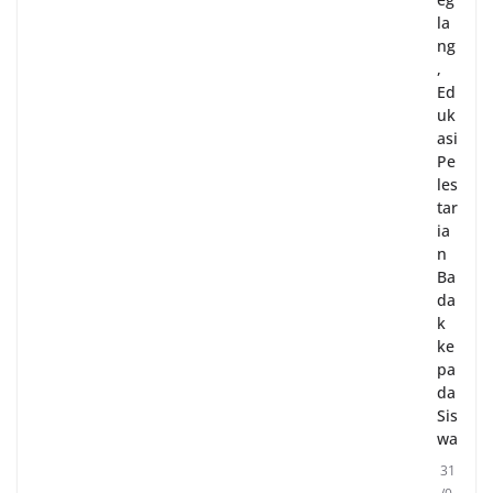
la
ng
,
Ed
uk
asi
Pe
les
tar
ia
n
Ba
da
k
ke
pa
da
Sis
wa
31