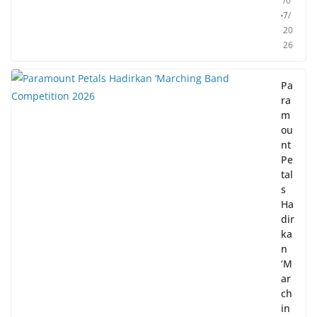
/0
7/
20
26
Pa
ra
m
ou
nt
Pe
tal
s
Ha
dir
ka
n
‘M
ar
ch
in