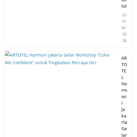
tol
22
/0
6/
20
26
AR
TO
TE
L
Ha
rm
on
i
Ja
ka
rta
Ge
lar