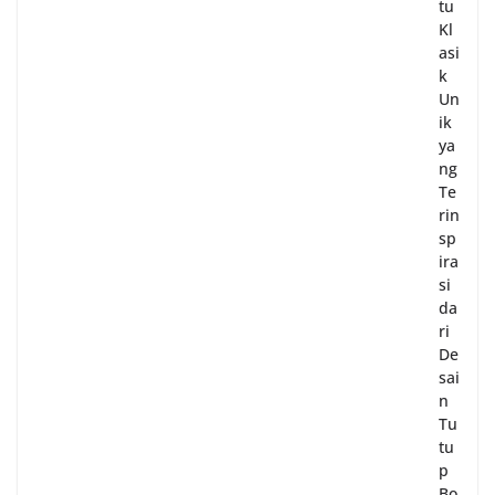
tu
Kl
asi
k
Un
ik
ya
ng
Te
rin
sp
ira
si
da
ri
De
sai
n
Tu
tu
p
Bo