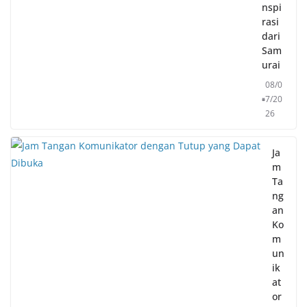
nspi
rasi
dari
Sam
urai
08/0
7/20
26
Ja
m
Ta
ng
an
Ko
m
un
ik
at
or