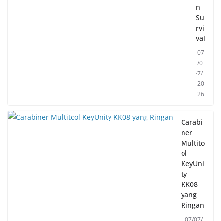
n
Su
rvi
val
07
/0
7/
20
26
Carabi
ner
Multito
ol
KeyUni
ty
KK08
yang
Ringan
07/07/