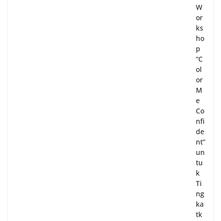
W
or
ks
ho
p
“C
ol
or
M
e
Co
nfi
de
nt”
un
tu
k
Ti
ng
ka
tk