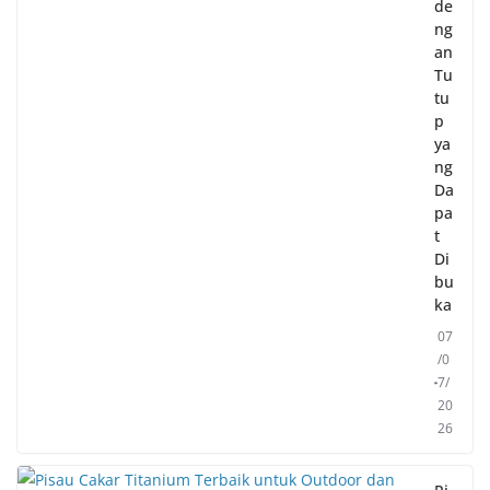
de
ng
an
Tu
tu
p
ya
ng
Da
pa
t
Di
bu
ka
07
/0
7/
20
26