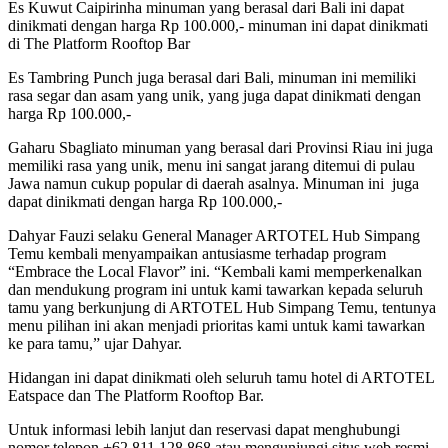
Es Kuwut Caipirinha minuman yang berasal dari Bali ini dapat
dinikmati dengan harga Rp 100.000,- minuman ini dapat dinikmati
di The Platform Rooftop Bar
Es Tambring Punch juga berasal dari Bali, minuman ini memiliki
rasa segar dan asam yang unik, yang juga dapat dinikmati dengan
harga Rp 100.000,-
Gaharu Sbagliato minuman yang berasal dari Provinsi Riau ini juga
memiliki rasa yang unik, menu ini sangat jarang ditemui di pulau
Jawa namun cukup popular di daerah asalnya. Minuman ini juga
dapat dinikmati dengan harga Rp 100.000,-
Dahyar Fauzi selaku General Manager ARTOTEL Hub Simpang
Temu kembali menyampaikan antusiasme terhadap program
“Embrace the Local Flavor” ini. “Kembali kami memperkenalkan
dan mendukung program ini untuk kami tawarkan kepada seluruh
tamu yang berkunjung di ARTOTEL Hub Simpang Temu, tentunya
menu pilihan ini akan menjadi prioritas kami untuk kami tawarkan
ke para tamu,” ujar Dahyar.
Hidangan ini dapat dinikmati oleh seluruh tamu hotel di ARTOTEL
Eatspace dan The Platform Rooftop Bar.
Untuk informasi lebih lanjut dan reservasi dapat menghubungi
nomor telepon +62 811 128 868 atau mengunjungi situs web resmi