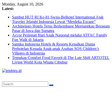
Skip
Monday, August 10, 2026
to
Latest:
content
Sambut HUT RI Ke-81,Swiss-Belhotel International Ajak
Traveler Jelajahi Indonesia Lewat “Merdeka Escape”
Archipelago Hotels Terus Berkembang Menjangkau Beragam
Pasar di Jawa dan Sumatra
Accor Peringati Hari Anak Nasional melalui ATFAC Family
Fun Walk di Jakarta
Santika Indonesia Hotels & Resorts Kenalkan Dunia
Perhotelan Kepada Anak-anak Asuhan SOS Children’s
Villages di Indonesia
Temukan Comfort Food Favorit di The Late Shift ARTOTEL
Living World Kota Wisata Cibubur