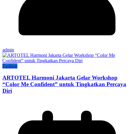
admin
Fashion
ARTOTEL Harmoni Jakarta Gelar Workshop
“Color Me Confident” untuk Tingkatkan Percaya
Diri