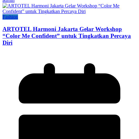
admin
Fashion
ARTOTEL Harmoni Jakarta Gelar Workshop
“Color Me Confident” untuk Tingkatkan Percaya
Diri