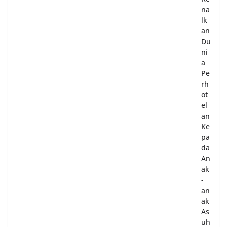
na
lk
an
Du
ni
a
Pe
rh
ot
el
an
Ke
pa
da
An
ak
-
an
ak
As
uh