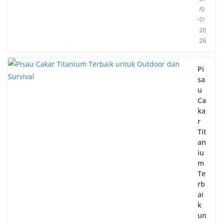
/0
7/
20
26
Pi
sa
u
Ca
ka
r
Tit
an
iu
m
Te
rb
ai
k
un