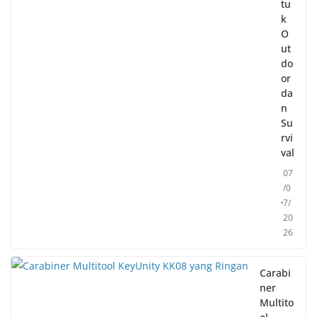
tu
k
O
ut
do
or
da
n
Su
rvi
val
07
/0
7/
20
26
Carabi
ner
Multito