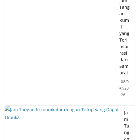
Jam
Tang
an
Rum
it
yang
Teri
nspi
rasi
dari
Sam
urai
08/0
7/20
26
Ja
m
Ta
ng
an