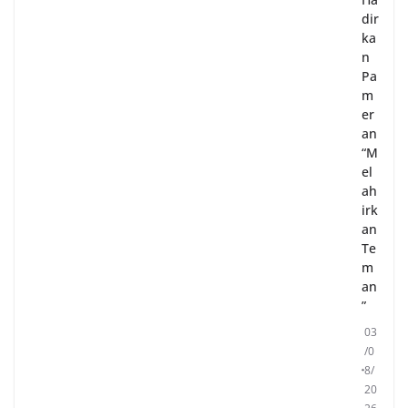
dir
ka
n
Pa
m
er
an
“M
el
ah
irk
an
Te
m
an
”
03
/0
8/
20