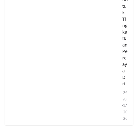
tu
k
Ti
ng
ka
tk
an
Pe
rc
ay
a
Di
ri
26
/0
5/
20
26