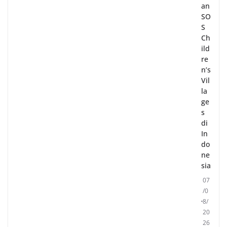
an
SO
S
Ch
ild
re
n’s
Vil
la
ge
s
di
In
do
ne
sia
07
/0
8/
20
26