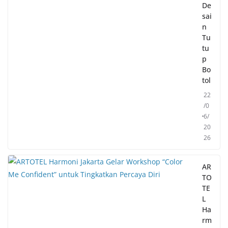
De
sai
n
Tu
tu
p
Bo
tol
22
/0
6/
20
26
AR
TO
TE
L
Ha
rm