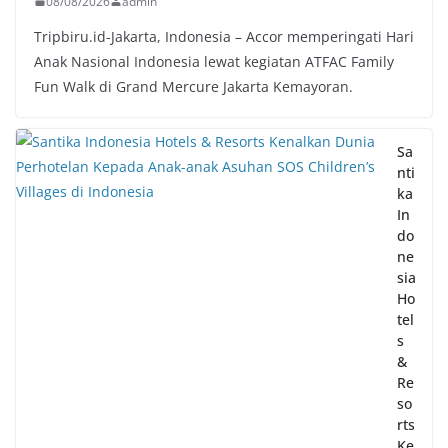
08/08/2026
admin
Tripbiru.id-Jakarta, Indonesia – Accor memperingati Hari
Anak Nasional Indonesia lewat kegiatan ATFAC Family
Fun Walk di Grand Mercure Jakarta Kemayoran.
Sa
nti
ka
In
do
ne
sia
Ho
tel
s
&
Re
so
rts
Ke