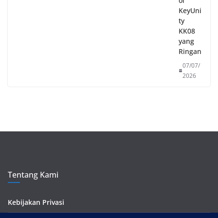
ol
KeyUni
ty
KK08
yang
Ringan
07/07/
2026
Tentang Kami
Kebijakan Privasi