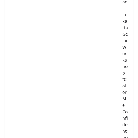
on
i
Ja
ka
rta
Ge
lar
W
or
ks
ho
p
“C
ol
or
M
e
Co
nfi
de
nt”
un