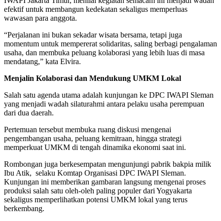
IWAPI Jakarta Timur, menilai kegiatan semacam ini menjadi wadah
efektif untuk membangun kedekatan sekaligus memperluas
wawasan para anggota.
“Perjalanan ini bukan sekadar wisata bersama, tetapi juga
momentum untuk mempererat solidaritas, saling berbagi pengalaman
usaha, dan membuka peluang kolaborasi yang lebih luas di masa
mendatang,” kata Elvira.
Menjalin Kolaborasi dan Mendukung UMKM Lokal
Salah satu agenda utama adalah kunjungan ke DPC IWAPI Sleman
yang menjadi wadah silaturahmi antara pelaku usaha perempuan
dari dua daerah.
Pertemuan tersebut membuka ruang diskusi mengenai
pengembangan usaha, peluang kemitraan, hingga strategi
memperkuat UMKM di tengah dinamika ekonomi saat ini.
Rombongan juga berkesempatan mengunjungi pabrik bakpia milik
Ibu Atik, selaku Komtap Organisasi DPC IWAPI Sleman.
Kunjungan ini memberikan gambaran langsung mengenai proses
produksi salah satu oleh-oleh paling populer dari Yogyakarta
sekaligus memperlihatkan potensi UMKM lokal yang terus
berkembang.