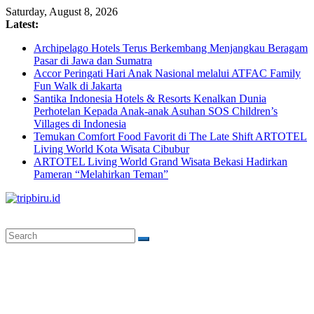
Skip
Saturday, August 8, 2026
to
Latest:
content
Archipelago Hotels Terus Berkembang Menjangkau Beragam
Pasar di Jawa dan Sumatra
Accor Peringati Hari Anak Nasional melalui ATFAC Family
Fun Walk di Jakarta
Santika Indonesia Hotels & Resorts Kenalkan Dunia
Perhotelan Kepada Anak-anak Asuhan SOS Children’s
Villages di Indonesia
Temukan Comfort Food Favorit di The Late Shift ARTOTEL
Living World Kota Wisata Cibubur
ARTOTEL Living World Grand Wisata Bekasi Hadirkan
Pameran “Melahirkan Teman”