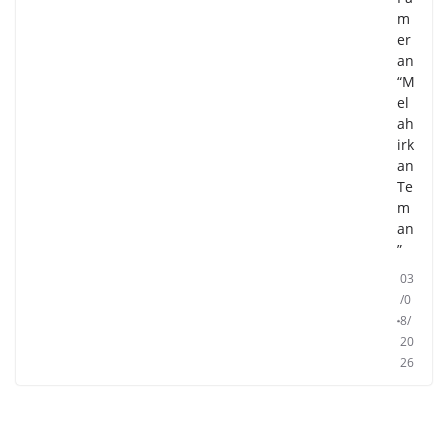
m
er
an
“M
el
ah
irk
an
Te
m
an
”
03
/0
8/
20
26