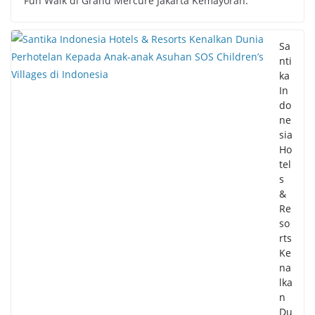
Fun Walk di Grand Mercure Jakarta Kemayoran.
Sa
nti
ka
In
do
ne
sia
Ho
tel
s
&
Re
so
rts
Ke
na
lka
n
Du