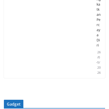
ka
tk
an
Pe
rc
ay
a
Di
ri
26
/0
5/
20
26
Gadget