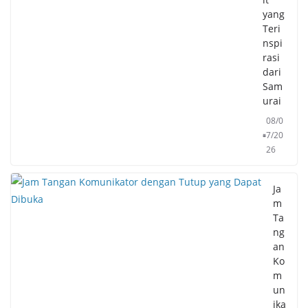
yang
Teri
nspi
rasi
dari
Sam
urai
08/0
7/20
26
Ja
m
Ta
ng
an
Ko
m
un
ika