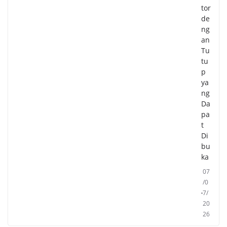
tor
de
ng
an
Tu
tu
p
ya
ng
Da
pa
t
Di
bu
ka
07
/0
7/
20
26