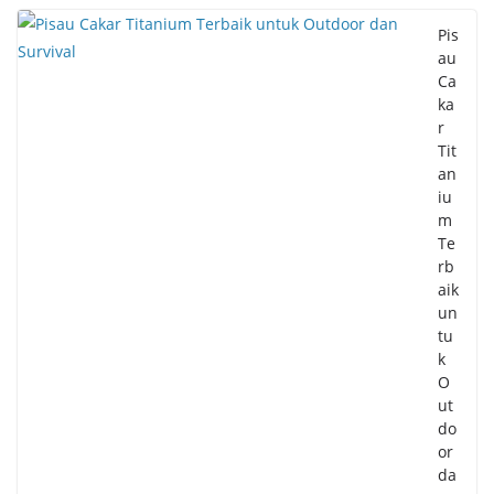
Pis
au
Ca
ka
r
Tit
an
iu
m
Te
rb
aik
un
tu
k
O
ut
do
or
da