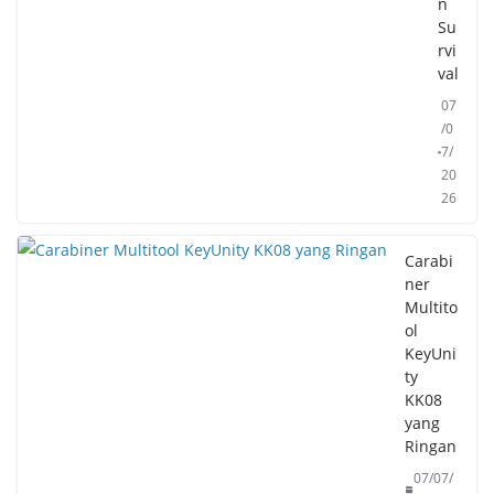
n
Su
rvi
val
07
/0
7/
20
26
Carabi
ner
Multito
ol
KeyUni
ty
KK08
yang
Ringan
07/07/