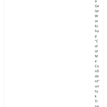
a
Ge
lar
W
or
ks
ho
p
“C
ol
or
M
e
Co
nfi
de
nt”
un
tu
k
Ti
ng