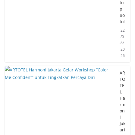
tu
p
Bo
tol
22
/0
6/
20
26
AR
TO
TE
L
Ha
rm
on
i
Jak
art