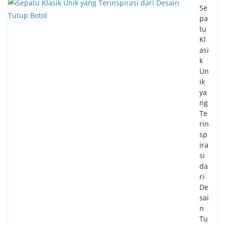
Se
pa
tu
Kl
asi
k
Un
ik
ya
ng
Te
rin
sp
ira
si
da
ri
De
sai
n
Tu