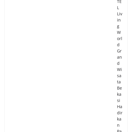
TE
L
Liv
in
g
W
orl
d
Gr
an
d
Wi
sa
ta
Be
ka
si
Ha
dir
ka
n
Pa