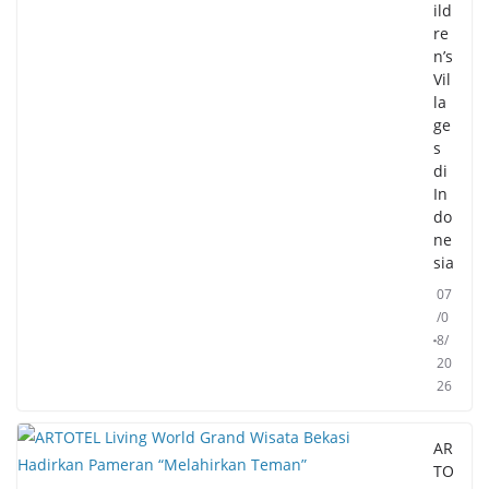
ild
re
n’s
Vil
la
ge
s
di
In
do
ne
sia
07
/0
8/
20
26
AR
TO