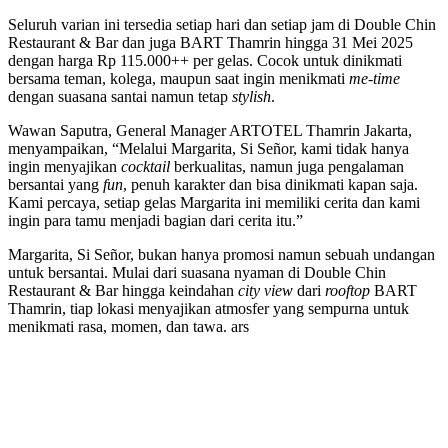
Seluruh varian ini tersedia setiap hari dan setiap jam di Double Chin
Restaurant & Bar dan juga BART Thamrin hingga 31 Mei 2025
dengan harga Rp 115.000++ per gelas. Cocok untuk dinikmati
bersama teman, kolega, maupun saat ingin menikmati
me-time
dengan suasana santai namun tetap
stylish
.
Wawan Saputra, General Manager ARTOTEL Thamrin Jakarta,
menyampaikan, “Melalui Margarita, Si Señor, kami tidak hanya
ingin menyajikan
cocktail
berkualitas, namun juga pengalaman
bersantai yang
fun
, penuh karakter dan bisa dinikmati kapan saja.
Kami percaya, setiap gelas Margarita ini memiliki cerita dan kami
ingin para tamu menjadi bagian dari cerita itu.”
Margarita, Si Señor, bukan hanya promosi namun sebuah undangan
untuk bersantai. Mulai dari suasana nyaman di Double Chin
Restaurant & Bar hingga keindahan
city view
dari
rooftop
BART
Thamrin, tiap lokasi menyajikan atmosfer yang sempurna untuk
menikmati rasa, momen, dan tawa. ars