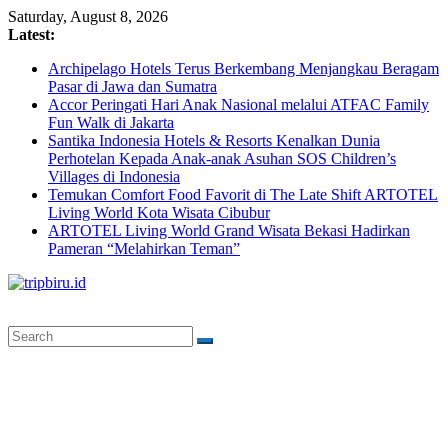
Skip
Saturday, August 8, 2026
to
Latest:
content
Archipelago Hotels Terus Berkembang Menjangkau Beragam
Pasar di Jawa dan Sumatra
Accor Peringati Hari Anak Nasional melalui ATFAC Family
Fun Walk di Jakarta
Santika Indonesia Hotels & Resorts Kenalkan Dunia
Perhotelan Kepada Anak-anak Asuhan SOS Children’s
Villages di Indonesia
Temukan Comfort Food Favorit di The Late Shift ARTOTEL
Living World Kota Wisata Cibubur
ARTOTEL Living World Grand Wisata Bekasi Hadirkan
Pameran “Melahirkan Teman”