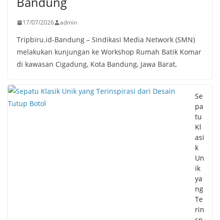
Bandung
17/07/2026
admin
Tripbiru.id-Bandung – Sindikasi Media Network (SMN)
melakukan kunjungan ke Workshop Rumah Batik Komar
di kawasan Cigadung, Kota Bandung, Jawa Barat,
Se
pa
tu
Kl
asi
k
Un
ik
ya
ng
Te
rin
sp