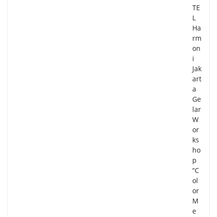
TE
L
Ha
rm
on
i
Jak
art
a
Ge
lar
W
or
ks
ho
p
“C
ol
or
M
e