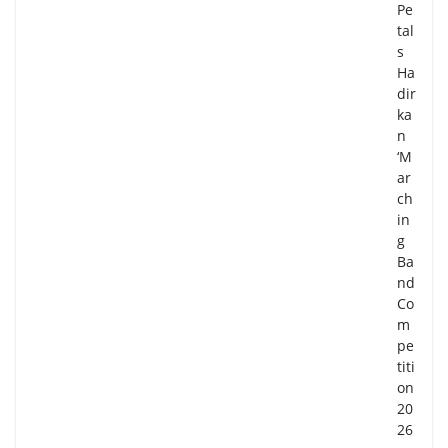
Pe
tal
s
Ha
dir
ka
n
‘M
ar
ch
in
g
Ba
nd
Co
m
pe
titi
on
20
26