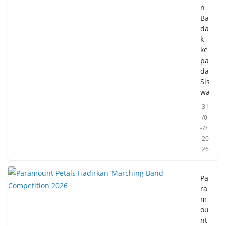
n
Ba
da
k
ke
pa
da
Sis
wa
31
/0
7/
20
26
Pa
ra
m
ou
nt