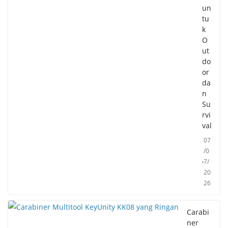
un
tu
k
O
ut
do
or
da
n
Su
rvi
val
07
/0
7/
20
26
Carabi
ner