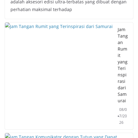
adalah aksesori edisi ultra-terbatas yang dibuat dengan
perhatian maksimal terhadap
Jam
Tang
an
Rum
it
yang
Teri
nspi
rasi
dari
Sam
urai
08/0
7/20
26