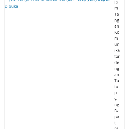
Ja
m
Ta
ng
an
Ko
m
un
ika
tor
de
ng
an
Tu
tu
p
ya
ng
Da
pa
t
Di