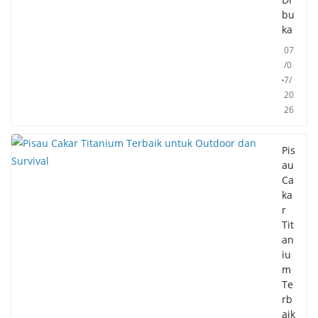
bu
ka
07
/0
7/
20
26
Pis
au
Ca
ka
r
Tit
an
iu
m
Te
rb
aik