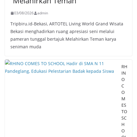
“Melahirkan Teman”
03/08/2026
admin
Tripbiru.id-Bekasi, ARTOTEL Living World Grand Wisata
Bekasi menghadirkan ruang apresiasi seni melalui
pameran tunggal bertajuk Melahirkan Teman karya
seniman muda
RH
IN
O
C
O
M
ES
TO
SC
H
O