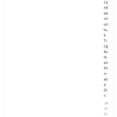
Co
nfi
de
nt”
un
tu
k
Ti
ng
ka
tk
an
Pe
rc
ay
a
Di
ri
26
/0
5/