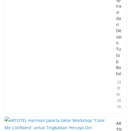
ira
si
da
ri
De
sai
n
Tu
tu
p
Bo
tol
22
/0
6/
20
26
AR
TO