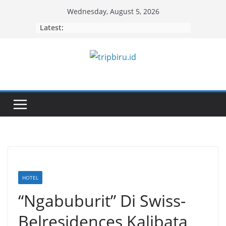
Skip
Wednesday, August 5, 2026
to
Latest:
content
HOTEL
“Ngabuburit” Di Swiss-
Belresidences Kalibata