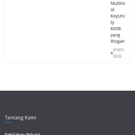
Multito
ol
KeyUni
ty
KK08
yang
Ringan
07/07/
2026
Tentang Kami
Kebijakan Privasi