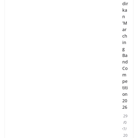
dir
ka
n
‘M
ar
ch
in
g
Ba
nd
Co
m
pe
titi
on
20
26
29
/0
7/
20