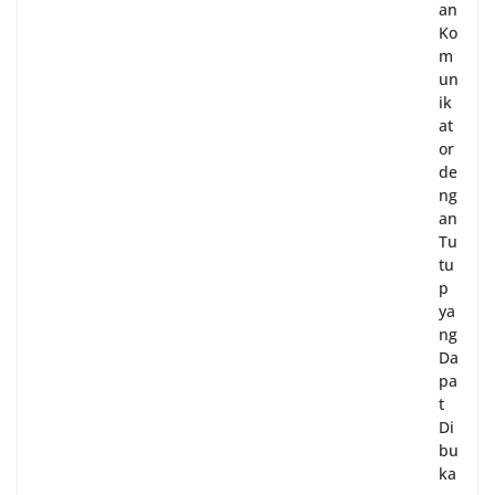
an
Ko
m
un
ik
at
or
de
ng
an
Tu
tu
p
ya
ng
Da
pa
t
Di
bu
ka