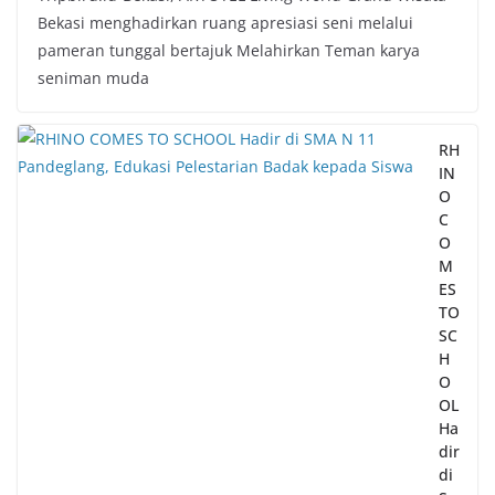
Bekasi menghadirkan ruang apresiasi seni melalui
pameran tunggal bertajuk Melahirkan Teman karya
seniman muda
RH
IN
O
C
O
M
ES
TO
SC
H
O
OL
Ha
dir
di