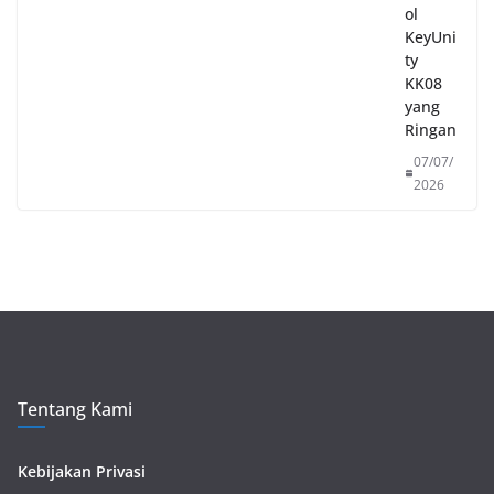
ol
KeyUni
ty
KK08
yang
Ringan
07/07/
2026
Tentang Kami
Kebijakan Privasi