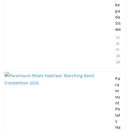
ke
pa
da
Sis
wa
31
/0
7/
20
26
Pa
ra
m
ou
nt
Pe
tal
s
Ha