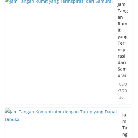
Jam
Tang
an
Rum
it
yang
Teri
nspi
rasi
dari
Sam
urai
08/0
7/20
26
Ja
m
Ta
ng