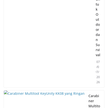
tu
k
O
ut
do
or
da
n
Su
rvi
val
07
/0
7/
20
26
Carabi
ner
Multito