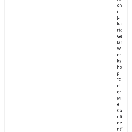
on
i
Ja
ka
rta
Ge
lar
W
or
ks
ho
p
“C
ol
or
M
e
Co
nfi
de
nt”