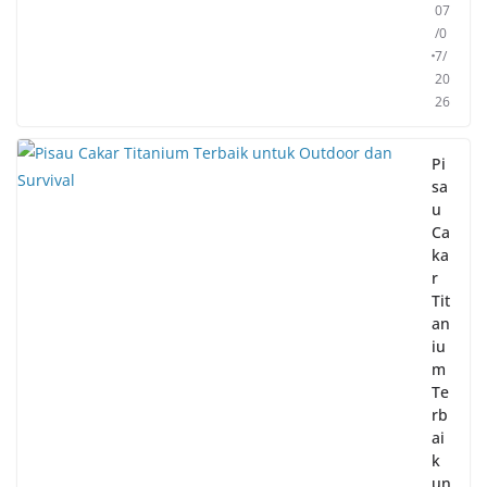
07
/0
7/
20
26
Pi
sa
u
Ca
ka
r
Tit
an
iu
m
Te
rb
ai
k
un