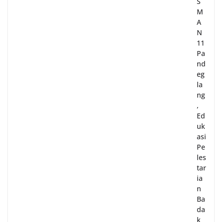
S
M
A
N
11
Pa
nd
eg
la
ng
,
Ed
uk
asi
Pe
les
tar
ia
n
Ba
da
k