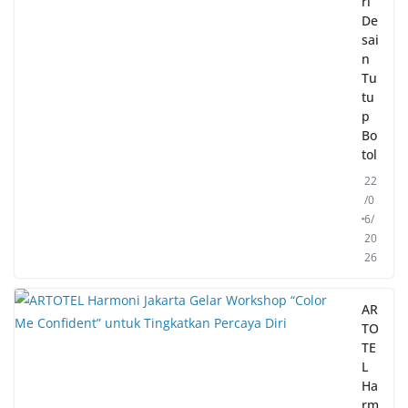
ri
De
sai
n
Tu
tu
p
Bo
tol
22
/0
6/
20
26
AR
TO
TE
L
Ha
rm