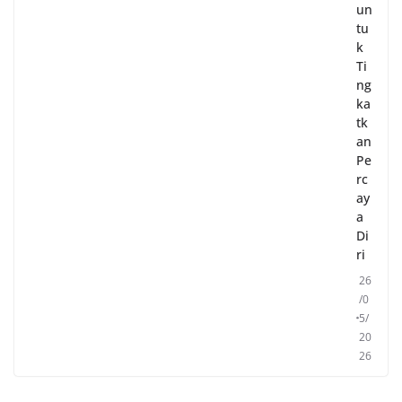
un
tu
k
Ti
ng
ka
tk
an
Pe
rc
ay
a
Di
ri
26
/0
5/
20
26