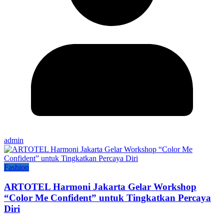
admin
Fashion
ARTOTEL Harmoni Jakarta Gelar Workshop
“Color Me Confident” untuk Tingkatkan Percaya
Diri