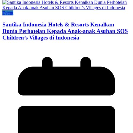
Event
Santika Indonesia Hotels & Resorts Kenalkan
Dunia Perhotelan Kepada Anak-anak Asuhan SOS
Children’s Villages di Indonesia