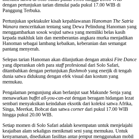
dengan pertunjukan tarian dimulai pada pukul 17.00 WIB di
Panggung Terbuka.
Pertunjukan spektakuler kisah kepahlawanan
Hanoman The Satria
Wanara
menceritakan tentang sang Dewa Pelindung Hanoman yang
menggambarkan sosok wujud satwa yang memiliki belas kasih
kepada makhluk lain dan memberantas angkara murka menjadikan
Hanoman sebagai lambang kebaikan, keberanian dan semangat
pantang menyerah.
Selepas tarian Hanoman akan dilanjutkan dengan atraksi
Fire Dance
yang diperankan oleh para
staff
profesional dari Solo Safari,
ditambahkan dengan pertunjukan
flashmob
yang enerjik di tengah
dunia satwa didukung dengan efek visual dan kostum yang
memukau.
Pengalaman pengunjung akan berlanjut saat Makunde Senja yang
menawarkan
buffet all-you-can-eat
dengan beragam hidangan lezat
sembari menyaksikan keindahan eksotik dari koleksi satwa Afrika,
Singa, Meerkat, Bobcat dan satwa
corner
dari pukul 17.00 WIB
hingga pukul 20.00 WIB.
Setiap momen di Solo Safari adalah kesempatan untuk menjelajahi
keajaiban alam sekaligus menikmati seni yang memukau. Untuk
kenyamanan, disediakan fasilitas antar-jemput menggunakan mobil