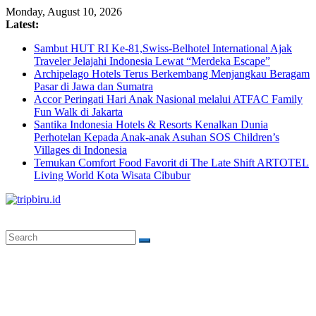
Skip
Monday, August 10, 2026
to
Latest:
content
Sambut HUT RI Ke-81,Swiss-Belhotel International Ajak
Traveler Jelajahi Indonesia Lewat “Merdeka Escape”
Archipelago Hotels Terus Berkembang Menjangkau Beragam
Pasar di Jawa dan Sumatra
Accor Peringati Hari Anak Nasional melalui ATFAC Family
Fun Walk di Jakarta
Santika Indonesia Hotels & Resorts Kenalkan Dunia
Perhotelan Kepada Anak-anak Asuhan SOS Children’s
Villages di Indonesia
Temukan Comfort Food Favorit di The Late Shift ARTOTEL
Living World Kota Wisata Cibubur