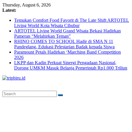
Skip
Thursday, August 6, 2026
to
Latest:
content
Temukan Comfort Food Favorit di The Late Shift ARTOTEL
Living World Kota Wisata Cibubur
ARTOTEL Living World Grand Wisata Bekasi Hadirkan
Pameran “Melahirkan Teman”
RHINO COMES TO SCHOOL Hadir di SMA N 11
Pandeglang, Edukasi Pelestarian Badak kepada Siswa
Paramount Petals Hadirkan ‘Marching Band Competition
2026
LKPP dan Kadin Perkuat Sinergi Pengadaan Nasional,
Dorong UMKM Masuk Belanja Pemerintah Rp1.000 Triliun