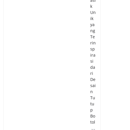
asi
k
Un
ik
ya
ng
Te
rin
sp
ira
si
da
ri
De
sai
n
Tu
tu
p
Bo
tol