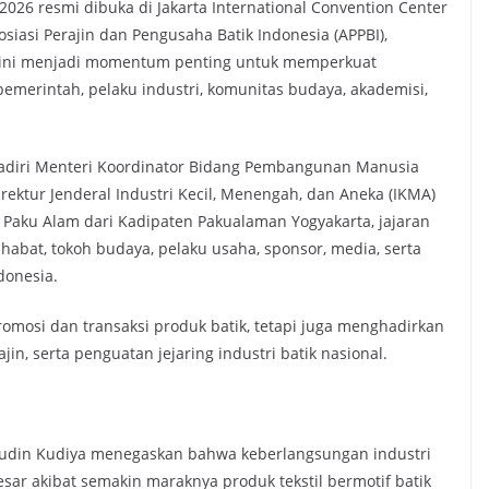
2026 resmi dibuka di Jakarta International Convention Center
sosiasi Perajin dan Pengusaha Batik Indonesia (APPBI),
6 ini menjadi momentum penting untuk memperkuat
 pemerintah, pelaku industri, komunitas budaya, akademisi,
diri Menteri Koordinator Bidang Pembangunan Manusia
rektur Jenderal Industri Kecil, Menengah, dan Aneka (IKMA)
 Paku Alam dari Kadipaten Pakualaman Yogyakarta, jajaran
abat, tokoh budaya, pelaku usaha, sponsor, media, serta
donesia.
omosi dan transaksi produk batik, tetapi juga menghadirkan
jin, serta penguatan jejaring industri batik nasional.
din Kudiya menegaskan bahwa keberlangsungan industri
sar akibat semakin maraknya produk tekstil bermotif batik