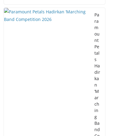
Pa
ra
m
ou
nt
Pe
tal
s
Ha
dir
ka
n
‘M
ar
ch
in
g
Ba
nd
Co