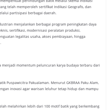
 memperkuat perlindungan batik melalui skema Indikasi
 yang telah memperoleh sertifikat Indikasi Geografis, dan
alui partisipasi berbagai daerah.
dustrian menjalankan berbagai program peningkatan daya
knis, sertifikasi, modernisasi peralatan produksi,
nguatan legalitas usaha, akses pembiayaan, hingga
.
 menjadi momentum peluncuran karya budaya terbaru dari
atik Puspawicitra Pakualaman. Menurut GKBRAA Paku Alam,
dengan inovasi agar warisan leluhur tetap hidup dan mampu
lah melahirkan lebih dari 100 motif batik yang berkembang