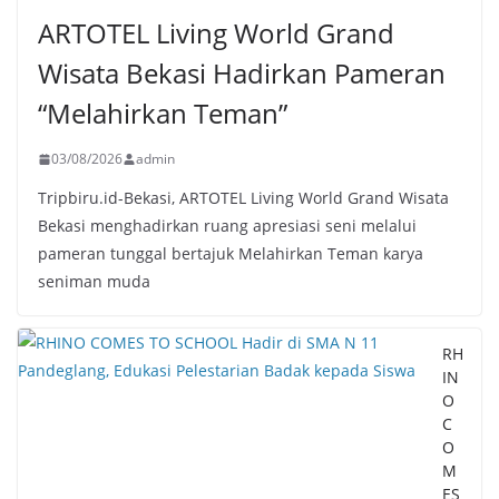
ARTOTEL Living World Grand
Wisata Bekasi Hadirkan Pameran
“Melahirkan Teman”
03/08/2026
admin
Tripbiru.id-Bekasi, ARTOTEL Living World Grand Wisata
Bekasi menghadirkan ruang apresiasi seni melalui
pameran tunggal bertajuk Melahirkan Teman karya
seniman muda
RH
IN
O
C
O
M
ES