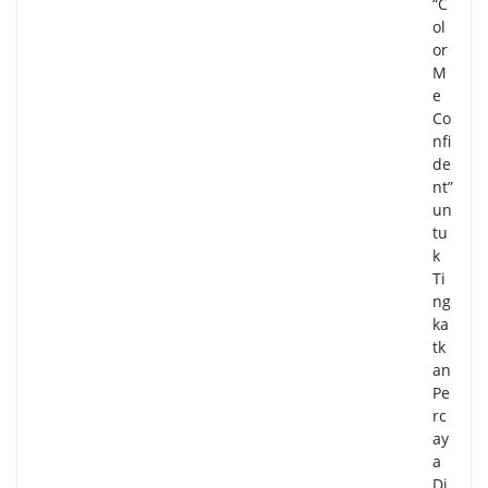
“C
ol
or
M
e
Co
nfi
de
nt”
un
tu
k
Ti
ng
ka
tk
an
Pe
rc
ay
a
Di