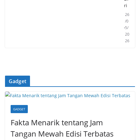
ri
26
/0
5/
20
26
Gadget
GADGET
Fakta Menarik tentang Jam
Tangan Mewah Edisi Terbatas