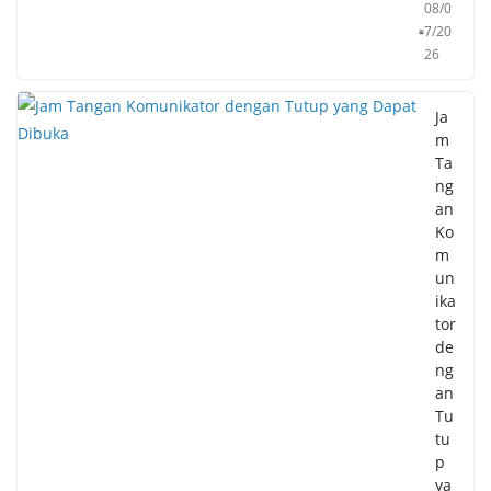
08/0
7/20
26
Ja
m
Ta
ng
an
Ko
m
un
ika
tor
de
ng
an
Tu
tu
p
ya