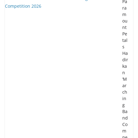
Pa
ra
m
ou
nt
Pe
tal
s
Ha
dir
ka
n
‘M
ar
ch
in
g
Ba
nd
Co
m
pe