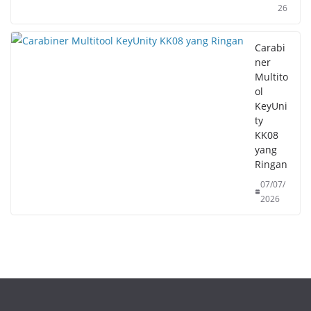
26
Carabi
ner
Multito
ol
KeyUni
ty
KK08
yang
Ringan
07/07/
2026