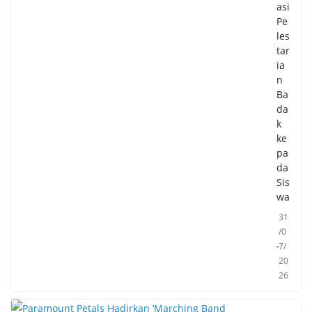
asi
Pe
les
tar
ia
n
Ba
da
k
ke
pa
da
Sis
wa
31
/0
7/
20
26