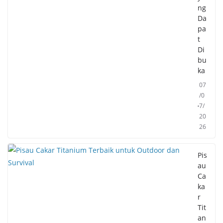
ng
Da
pa
t
Di
bu
ka
07
/0
7/
20
26
Pis
au
Ca
ka
r
Tit
an