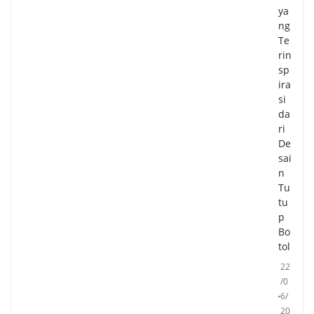
ya
ng
Te
rin
sp
ira
si
da
ri
De
sai
n
Tu
tu
p
Bo
tol
22
/0
6/
20