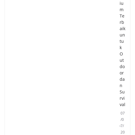
iu
m
Te
rb
aik
un
tu
k
O
ut
do
or
da
n
Su
rvi
val
07
/0
7/
20