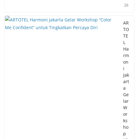
26
AR
TO
TE
L
Ha
rm
on
i
Jak
art
a
Ge
lar
W
or
ks
ho
p