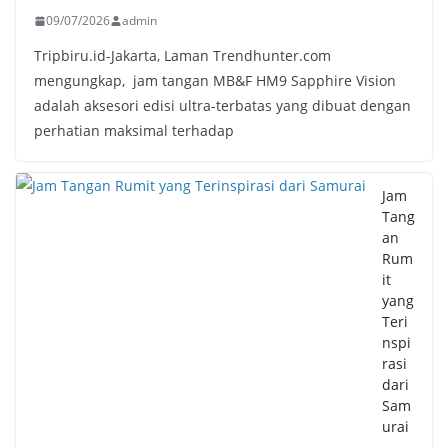
09/07/2026
admin
Tripbiru.id-Jakarta, Laman Trendhunter.com
mengungkap, jam tangan MB&F HM9 Sapphire Vision
adalah aksesori edisi ultra-terbatas yang dibuat dengan
perhatian maksimal terhadap
Jam
Tang
an
Rum
it
yang
Teri
nspi
rasi
dari
Sam
urai