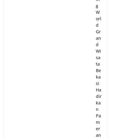
g
W
orl
d
Gr
an
d
Wi
sa
ta
Be
ka
si
Ha
dir
ka
n
Pa
m
er
an