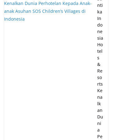
nti
ka
In
do
ne
sia
Ho
tel
s
&
Re
so
rts
Ke
na
lk
an
Du
ni
a
Pe