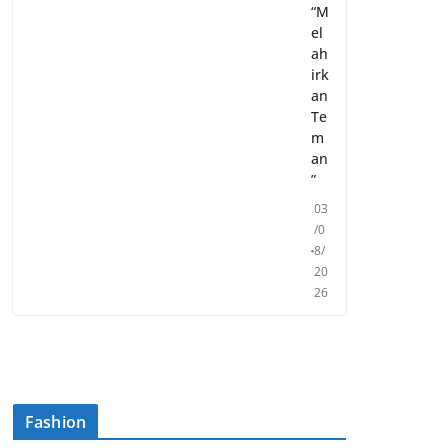
“M
el
ah
irk
an
Te
m
an
”
03
/0
8/
20
26
Fashion