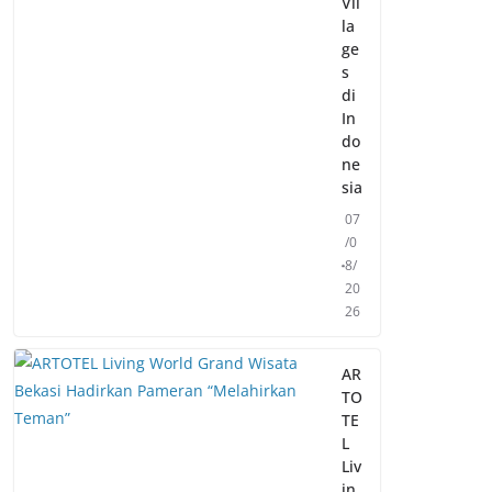
Vil
la
ge
s
di
In
do
ne
sia
07
/0
8/
20
26
AR
TO
TE
L
Liv
in