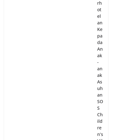
rh
ot
el
an
Ke
pa
da
An
ak
-
an
ak
As
uh
an
SO
S
Ch
ild
re
n’s