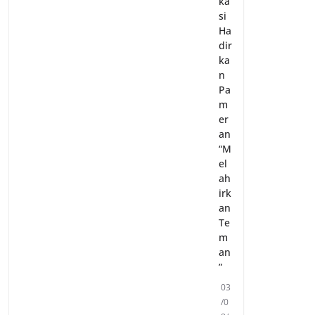
ka
si
Ha
dir
ka
n
Pa
m
er
an
“M
el
ah
irk
an
Te
m
an
”
03
/0