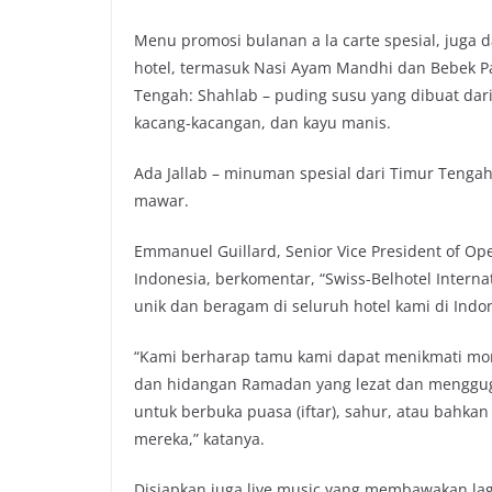
Menu promosi bulanan a la carte spesial, juga
hotel, termasuk Nasi Ayam Mandhi dan Bebek P
Tengah: Shahlab – puding susu yang dibuat dar
kacang-kacangan, dan kayu manis.
Ada Jallab – minuman spesial dari Timur Tengah
mawar.
Emmanuel Guillard, Senior Vice President of Op
Indonesia, berkomentar, “Swiss-Belhotel Inter
unik dan beragam di seluruh hotel kami di Indo
“Kami berharap tamu kami dapat menikmati 
dan hidangan Ramadan yang lezat dan mengguga
untuk berbuka puasa (iftar), sahur, atau bahk
mereka,” katanya.
Disiapkan juga live music yang membawakan lag