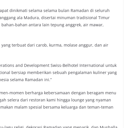
 dapat dinikmati selama selama bulan Ramadan di seluruh
anggang ala Madura, disertai minuman tradisional Timur
i bahan-bahan antara lain tepung anggrek, air mawar,
 yang terbuat dari carob, kurma, molase anggur, dan air
erations and Development Swiss-Belhotel International untuk
national bersiap memberikan sebuah pengalaman kuliner yang
nesia selama Ramadan ini.”
momen-momen berharga kebersamaan dengan beragam menu
h selera dari restoran kami hingga lounge yang nyaman
an makan malam spesial bersama keluarga dan teman-teman
u-lagu religi, dekorasi Ramadan yang menarik, dan Mushalla