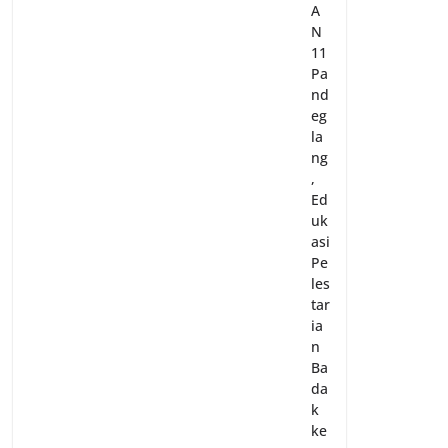
A
N
11
Pa
nd
eg
la
ng
,
Ed
uk
asi
Pe
les
tar
ia
n
Ba
da
k
ke