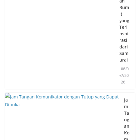
an
Rum
it
yang
Teri
nspi
rasi
dari
Sam
urai
08/0
7/20
26
Ja
m
Ta
ng
an
Ko
m