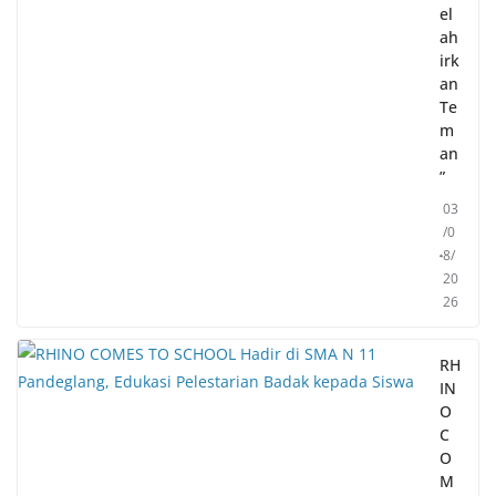
el
ah
irk
an
Te
m
an
”
03
/0
8/
20
26
RH
IN
O
C
O
M