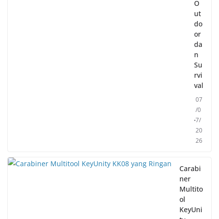
O
ut
do
or
da
n
Su
rvi
val
07
/0
7/
20
26
Carabi
ner
Multito
ol
KeyUni