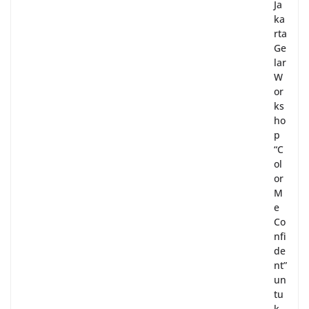
Ja
ka
rta
Ge
lar
W
or
ks
ho
p
“C
ol
or
M
e
Co
nfi
de
nt”
un
tu
k