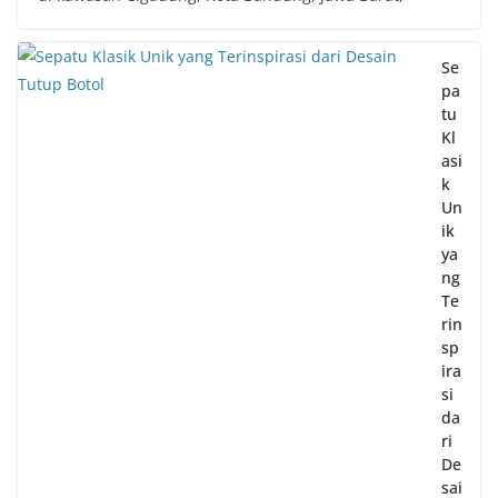
Se
pa
tu
Kl
asi
k
Un
ik
ya
ng
Te
rin
sp
ira
si
da
ri
De
sai