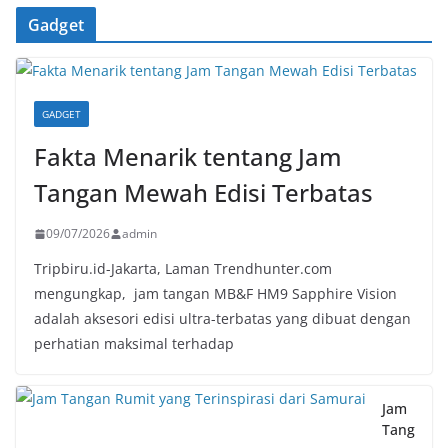
Gadget
GADGET
Fakta Menarik tentang Jam
Tangan Mewah Edisi Terbatas
09/07/2026
admin
Tripbiru.id-Jakarta, Laman Trendhunter.com
mengungkap, jam tangan MB&F HM9 Sapphire Vision
adalah aksesori edisi ultra-terbatas yang dibuat dengan
perhatian maksimal terhadap
Jam
Tang