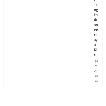
Ti
ng
ka
tk
an
Pe
rc
ay
a
Di
ri
26
/0
5/
20
26