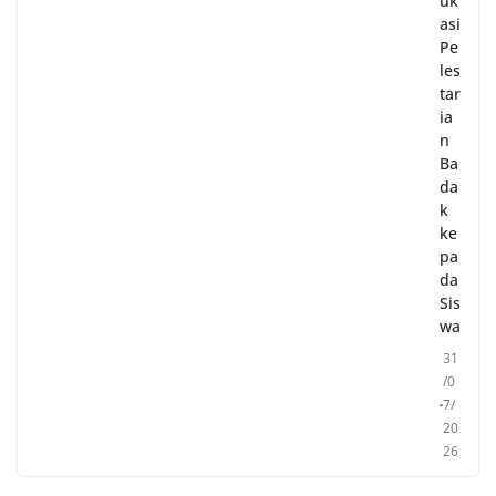
uk
asi
Pe
les
tar
ia
n
Ba
da
k
ke
pa
da
Sis
wa
31
/0
7/
20
26