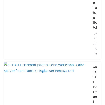
n
Tu
tu
p
Bo
tol
22
/0
6/
20
26
AR
TO
TE
L
Ha
rm
on
i