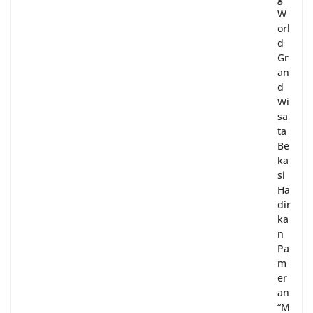
W
orl
d
Gr
an
d
Wi
sa
ta
Be
ka
si
Ha
dir
ka
n
Pa
m
er
an
“M