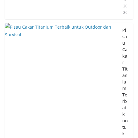
20
26
Pi
sa
u
Ca
ka
r
Tit
an
iu
m
Te
rb
ai
k
un
tu
k