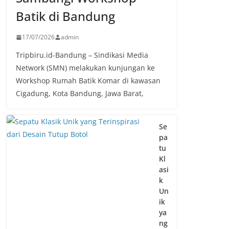
Batik di Bandung
17/07/2026
admin
Tripbiru.id-Bandung – Sindikasi Media
Network (SMN) melakukan kunjungan ke
Workshop Rumah Batik Komar di kawasan
Cigadung, Kota Bandung, Jawa Barat,
Se
pa
tu
Kl
asi
k
Un
ik
ya
ng