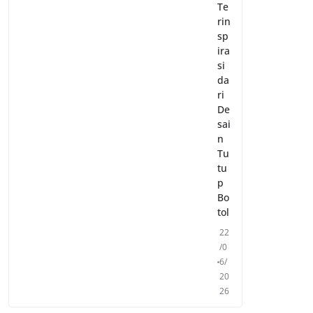
Te
rin
sp
ira
si
da
ri
De
sai
n
Tu
tu
p
Bo
tol
22
/0
6/
20
26