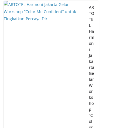
AR
TO
TE
L
Ha
rm
on
i
Ja
ka
rta
Ge
lar
W
or
ks
ho
p
“C
ol
or