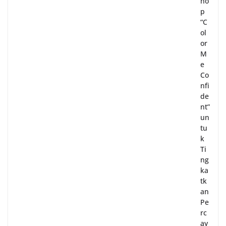
ho
p
“C
ol
or
M
e
Co
nfi
de
nt”
un
tu
k
Ti
ng
ka
tk
an
Pe
rc
ay