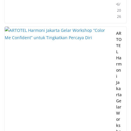
6/
20
26
AR
TO
TE
L
Ha
rm
on
i
Ja
ka
rta
Ge
lar
W
or
ks