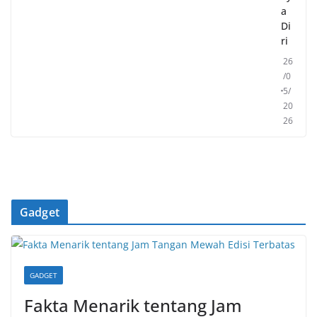
a
Di
ri
26
/0
5/
20
26
Gadget
GADGET
Fakta Menarik tentang Jam