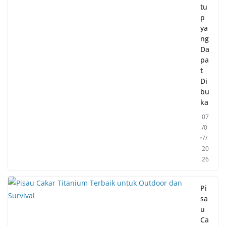
tu
p
ya
ng
Da
pa
t
Di
bu
ka
07
/0
7/
20
26
Pi
sa
u
Ca