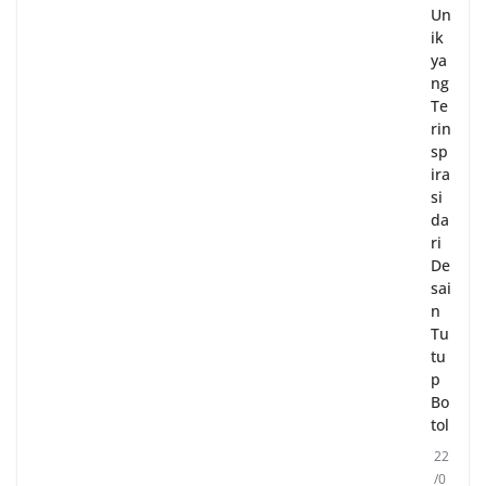
Un
ik
ya
ng
Te
rin
sp
ira
si
da
ri
De
sai
n
Tu
tu
p
Bo
tol
22
/0