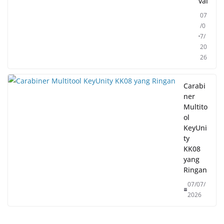
val
07
/0
7/
20
26
Carabi
ner
Multito
ol
KeyUni
ty
KK08
yang
Ringan
07/07/
2026