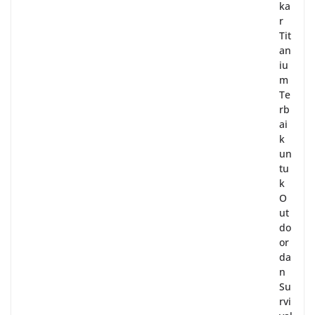
ka
r
Tit
an
iu
m
Te
rb
ai
k
un
tu
k
O
ut
do
or
da
n
Su
rvi