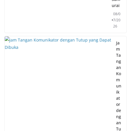
urai
08/0
7/20
26
Ja
m
Ta
ng
an
Ko
m
un
ik
at
or
de
ng
an
Tu