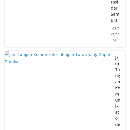
rasi
dari
Sam
urai
08/0
7/20
26
Ja
m
Ta
ng
an
Ko
m
un
ik
at
or
de