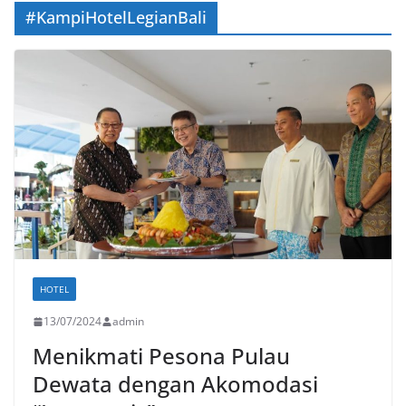
#KampiHotelLegianBali
HOTEL
13/07/2024
admin
Menikmati Pesona Pulau
Dewata dengan Akomodasi