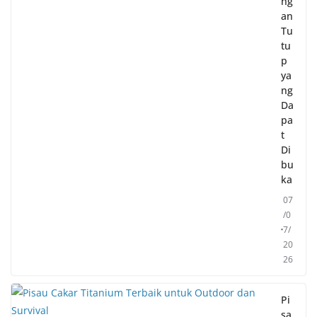
ng
an
Tu
tu
p
ya
ng
Da
pa
t
Di
bu
ka
07
/0
7/
20
26
Pi
sa