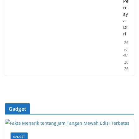
Pe
rc
ay
a
Di
ri
26
/0
5/
20
26
Gadget
GADGET