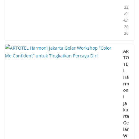
22
/0
6/
20
26
AR
TO
TE
L
Ha
rm
on
i
Ja
ka
rta
Ge
lar
W