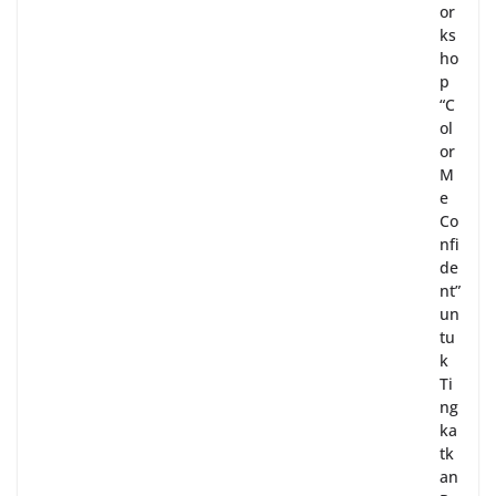
or
ks
ho
p
“C
ol
or
M
e
Co
nfi
de
nt”
un
tu
k
Ti
ng
ka
tk
an