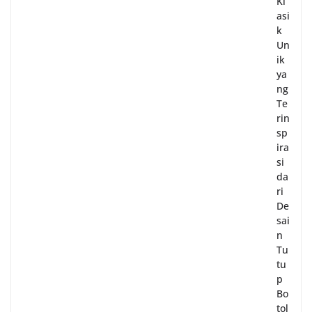
Kl
asi
k
Un
ik
ya
ng
Te
rin
sp
ira
si
da
ri
De
sai
n
Tu
tu
p
Bo
tol