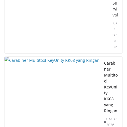
Su
rvi
val
07
/0
7/
20
26
Carabi
ner
Multito
ol
KeyUni
ty
KK08
yang
Ringan
07/07/
2026