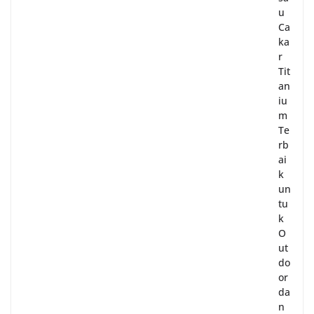
u
Ca
ka
r
Tit
an
iu
m
Te
rb
ai
k
un
tu
k
O
ut
do
or
da
n