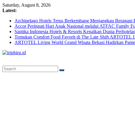
Skip
Saturday, August 8, 2026
to
Latest:
content
Archipelago Hotels Terus Berkembang Menjangkau Beragam P
Accor Peringati Hari Anak Nasional melalui ATFAC Family Fu
Santika Indonesia Hotels & Resorts Kenalkan Dunia Perhotela
Temukan Comfort Food Favorit di The Late Shift ARTOTEL L
ARTOTEL Living World Grand Wisata Bekasi Hadirkan Pame