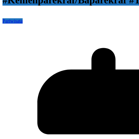
#Kemenparekraf/Baparekraf #
Pariwisata