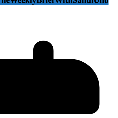
TheWeeklyBriefWithSandiUno