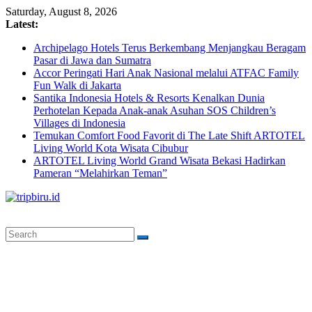
Skip
Saturday, August 8, 2026
to
Latest:
content
Archipelago Hotels Terus Berkembang Menjangkau Beragam
Pasar di Jawa dan Sumatra
Accor Peringati Hari Anak Nasional melalui ATFAC Family
Fun Walk di Jakarta
Santika Indonesia Hotels & Resorts Kenalkan Dunia
Perhotelan Kepada Anak-anak Asuhan SOS Children’s
Villages di Indonesia
Temukan Comfort Food Favorit di The Late Shift ARTOTEL
Living World Kota Wisata Cibubur
ARTOTEL Living World Grand Wisata Bekasi Hadirkan
Pameran “Melahirkan Teman”