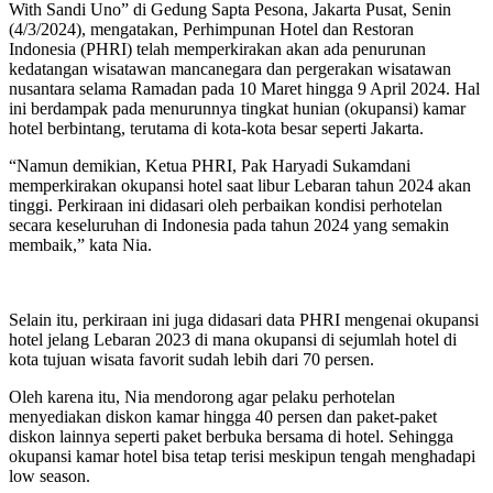
With Sandi Uno” di Gedung Sapta Pesona, Jakarta Pusat, Senin
(4/3/2024), mengatakan, Perhimpunan Hotel dan Restoran
Indonesia (PHRI) telah memperkirakan akan ada penurunan
kedatangan wisatawan mancanegara dan pergerakan wisatawan
nusantara selama Ramadan pada 10 Maret hingga 9 April 2024. Hal
ini berdampak pada menurunnya tingkat hunian (okupansi) kamar
hotel berbintang, terutama di kota-kota besar seperti Jakarta.
“Namun demikian, Ketua PHRI, Pak Haryadi Sukamdani
memperkirakan okupansi hotel saat libur Lebaran tahun 2024 akan
tinggi. Perkiraan ini didasari oleh perbaikan kondisi perhotelan
secara keseluruhan di Indonesia pada tahun 2024 yang semakin
membaik,” kata Nia.
Selain itu, perkiraan ini juga didasari data PHRI mengenai okupansi
hotel jelang Lebaran 2023 di mana okupansi di sejumlah hotel di
kota tujuan wisata favorit sudah lebih dari 70 persen.
Oleh karena itu, Nia mendorong agar pelaku perhotelan
menyediakan diskon kamar hingga 40 persen dan paket-paket
diskon lainnya seperti paket berbuka bersama di hotel. Sehingga
okupansi kamar hotel bisa tetap terisi meskipun tengah menghadapi
low season.