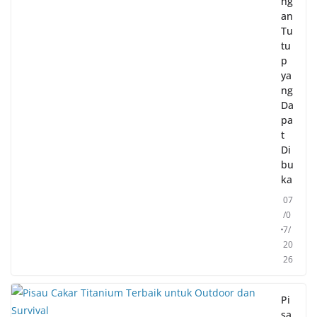
ng
an
Tu
tu
p
ya
ng
Da
pa
t
Di
bu
ka
07
/0
7/
20
26
Pi
sa