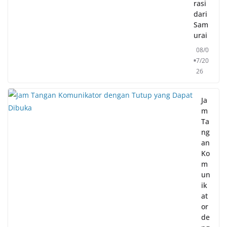
rasi
dari
Sam
urai
08/0
7/20
26
Ja
m
Ta
ng
an
Ko
m
un
ik
at
or
de