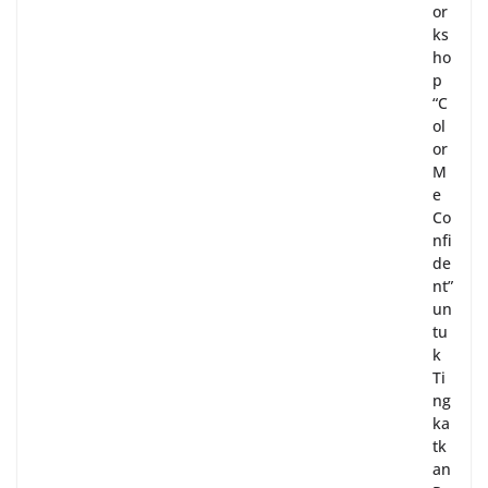
or
ks
ho
p
“C
ol
or
M
e
Co
nfi
de
nt”
un
tu
k
Ti
ng
ka
tk
an