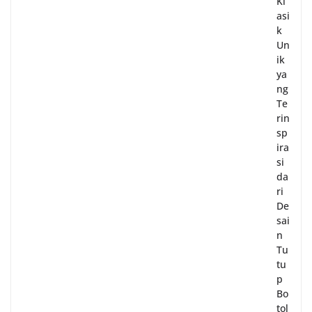
Kl
asi
k
Un
ik
ya
ng
Te
rin
sp
ira
si
da
ri
De
sai
n
Tu
tu
p
Bo
tol