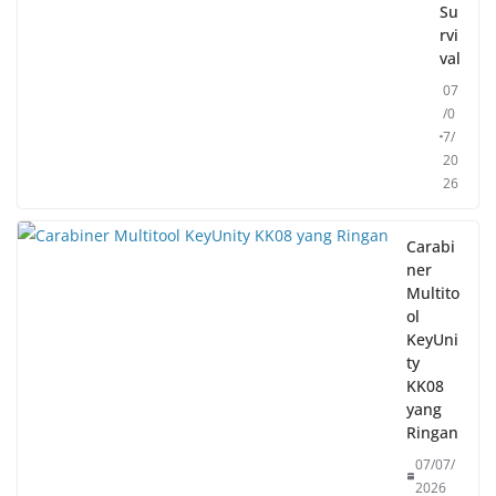
Su
rvi
val
07
/0
7/
20
26
Carabi
ner
Multito
ol
KeyUni
ty
KK08
yang
Ringan
07/07/
2026