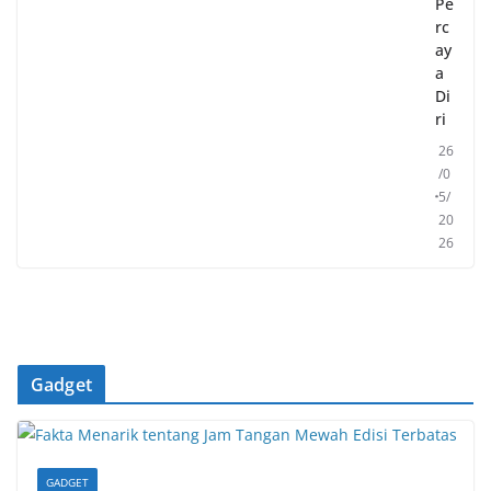
Pe
rc
ay
a
Di
ri
26
/0
5/
20
26
Gadget
GADGET