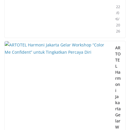
22
/0
6/
20
26
AR
TO
TE
L
Ha
rm
on
i
Ja
ka
rta
Ge
lar
W