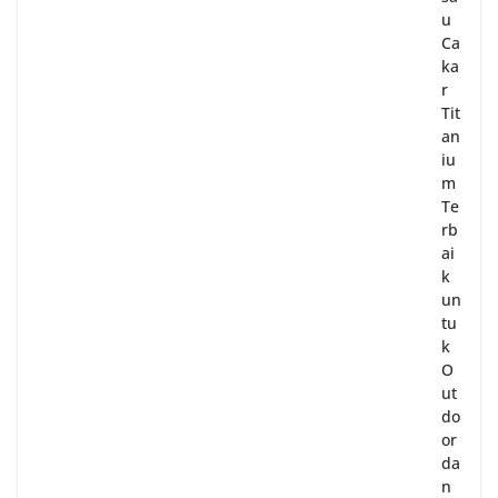
u
Ca
ka
r
Tit
an
iu
m
Te
rb
ai
k
un
tu
k
O
ut
do
or
da
n