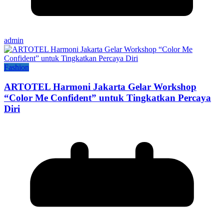
admin
Fashion
ARTOTEL Harmoni Jakarta Gelar Workshop
“Color Me Confident” untuk Tingkatkan Percaya
Diri