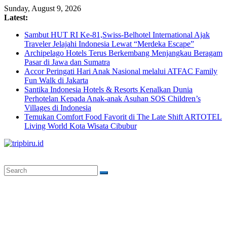
Skip
Sunday, August 9, 2026
to
Latest:
content
Sambut HUT RI Ke-81,Swiss-Belhotel International Ajak
Traveler Jelajahi Indonesia Lewat “Merdeka Escape”
Archipelago Hotels Terus Berkembang Menjangkau Beragam
Pasar di Jawa dan Sumatra
Accor Peringati Hari Anak Nasional melalui ATFAC Family
Fun Walk di Jakarta
Santika Indonesia Hotels & Resorts Kenalkan Dunia
Perhotelan Kepada Anak-anak Asuhan SOS Children’s
Villages di Indonesia
Temukan Comfort Food Favorit di The Late Shift ARTOTEL
Living World Kota Wisata Cibubur