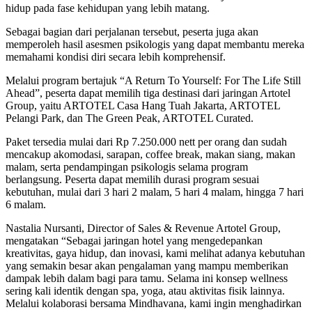
hidup pada fase kehidupan yang lebih matang.
Sebagai bagian dari perjalanan tersebut, peserta juga akan
memperoleh hasil asesmen psikologis yang dapat membantu mereka
memahami kondisi diri secara lebih komprehensif.
Melalui program bertajuk “A Return To Yourself: For The Life Still
Ahead”, peserta dapat memilih tiga destinasi dari jaringan Artotel
Group, yaitu ARTOTEL Casa Hang Tuah Jakarta, ARTOTEL
Pelangi Park, dan The Green Peak, ARTOTEL Curated.
Paket tersedia mulai dari Rp 7.250.000 nett per orang dan sudah
mencakup akomodasi, sarapan, coffee break, makan siang, makan
malam, serta pendampingan psikologis selama program
berlangsung. Peserta dapat memilih durasi program sesuai
kebutuhan, mulai dari 3 hari 2 malam, 5 hari 4 malam, hingga 7 hari
6 malam.
Nastalia Nursanti, Director of Sales & Revenue Artotel Group,
mengatakan “Sebagai jaringan hotel yang mengedepankan
kreativitas, gaya hidup, dan inovasi, kami melihat adanya kebutuhan
yang semakin besar akan pengalaman yang mampu memberikan
dampak lebih dalam bagi para tamu. Selama ini konsep wellness
sering kali identik dengan spa, yoga, atau aktivitas fisik lainnya.
Melalui kolaborasi bersama Mindhavana, kami ingin menghadirkan