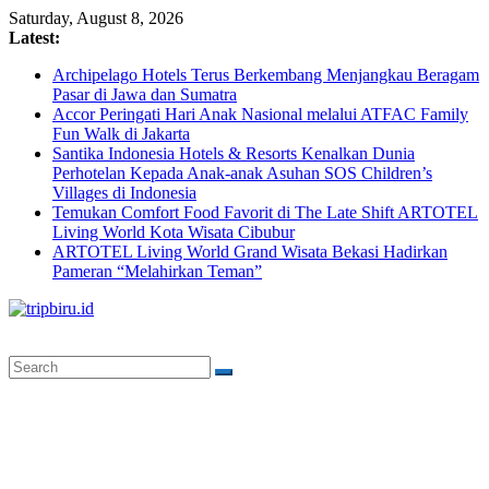
Skip
Saturday, August 8, 2026
to
Latest:
content
Archipelago Hotels Terus Berkembang Menjangkau Beragam
Pasar di Jawa dan Sumatra
Accor Peringati Hari Anak Nasional melalui ATFAC Family
Fun Walk di Jakarta
Santika Indonesia Hotels & Resorts Kenalkan Dunia
Perhotelan Kepada Anak-anak Asuhan SOS Children’s
Villages di Indonesia
Temukan Comfort Food Favorit di The Late Shift ARTOTEL
Living World Kota Wisata Cibubur
ARTOTEL Living World Grand Wisata Bekasi Hadirkan
Pameran “Melahirkan Teman”