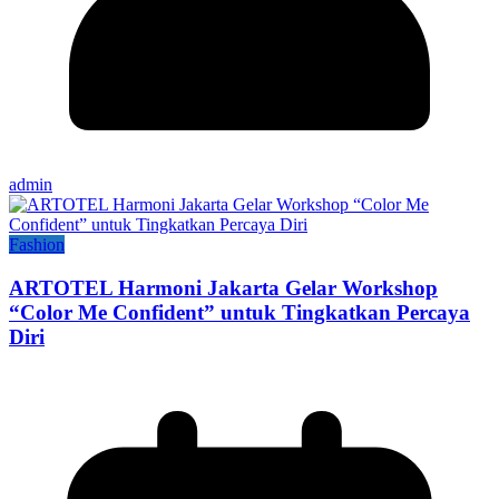
admin
Fashion
ARTOTEL Harmoni Jakarta Gelar Workshop
“Color Me Confident” untuk Tingkatkan Percaya
Diri