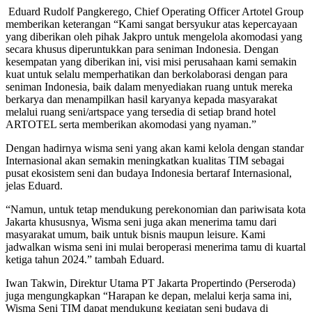
Eduard Rudolf Pangkerego, Chief Operating Officer Artotel Group
memberikan keterangan “Kami sangat bersyukur atas kepercayaan
yang diberikan oleh pihak Jakpro untuk mengelola akomodasi yang
secara khusus diperuntukkan para seniman Indonesia. Dengan
kesempatan yang diberikan ini, visi misi perusahaan kami semakin
kuat untuk selalu memperhatikan dan berkolaborasi dengan para
seniman Indonesia, baik dalam menyediakan ruang untuk mereka
berkarya dan menampilkan hasil karyanya kepada masyarakat
melalui ruang seni/artspace yang tersedia di setiap brand hotel
ARTOTEL serta memberikan akomodasi yang nyaman.”
Dengan hadirnya wisma seni yang akan kami kelola dengan standar
Internasional akan semakin meningkatkan kualitas TIM sebagai
pusat ekosistem seni dan budaya Indonesia bertaraf Internasional,
jelas Eduard.
“Namun, untuk tetap mendukung perekonomian dan pariwisata kota
Jakarta khususnya, Wisma seni juga akan menerima tamu dari
masyarakat umum, baik untuk bisnis maupun leisure. Kami
jadwalkan wisma seni ini mulai beroperasi menerima tamu di kuartal
ketiga tahun 2024.” tambah Eduard.
Iwan Takwin, Direktur Utama PT Jakarta Propertindo (Perseroda)
juga mengungkapkan “Harapan ke depan, melalui kerja sama ini,
Wisma Seni TIM dapat mendukung kegiatan seni budaya di