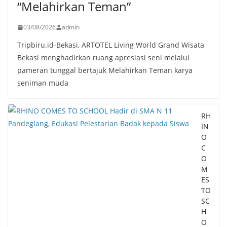
“Melahirkan Teman”
03/08/2026
admin
Tripbiru.id-Bekasi, ARTOTEL Living World Grand Wisata
Bekasi menghadirkan ruang apresiasi seni melalui
pameran tunggal bertajuk Melahirkan Teman karya
seniman muda
RH
IN
O
C
O
M
ES
TO
SC
H
O