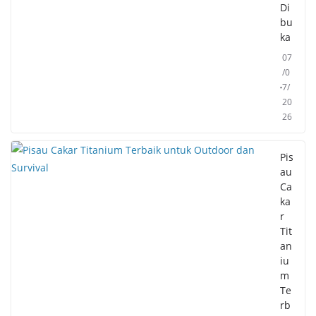
Di
bu
ka
07
/0
7/
20
26
Pis
au
Ca
ka
r
Tit
an
iu
m
Te
rb