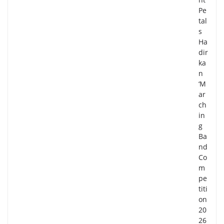
Pe
tal
s
Ha
dir
ka
n
‘M
ar
ch
in
g
Ba
nd
Co
m
pe
titi
on
20
26