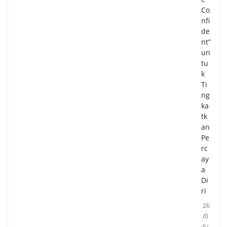
Co
nfi
de
nt”
un
tu
k
Ti
ng
ka
tk
an
Pe
rc
ay
a
Di
ri
26
/0
5/