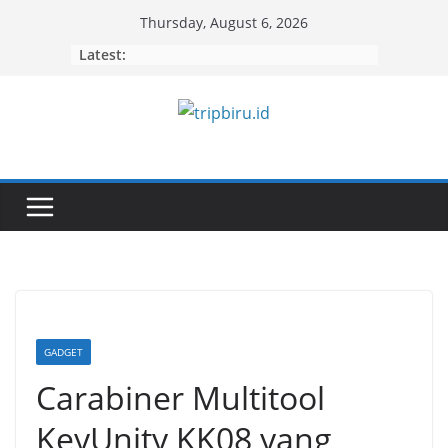
Skip
Thursday, August 6, 2026
to
Latest:
content
GADGET
Carabiner Multitool
KeyUnity KK08 yang