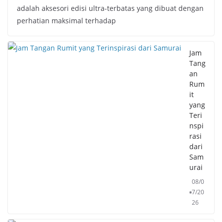
adalah aksesori edisi ultra-terbatas yang dibuat dengan
perhatian maksimal terhadap
Jam
Tang
an
Rum
it
yang
Teri
nspi
rasi
dari
Sam
urai
08/0
7/20
26