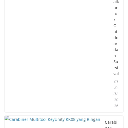
aik
un
tu
k
O
ut
do
or
da
n
Su
rvi
val
07
/0
7/
20
26
Carabi