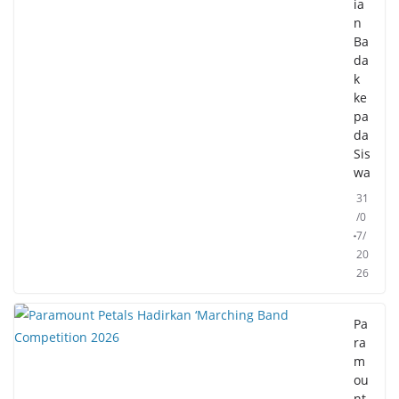
ia
n
Ba
da
k
ke
pa
da
Sis
wa
31
/0
7/
20
26
Pa
ra
m
ou
nt