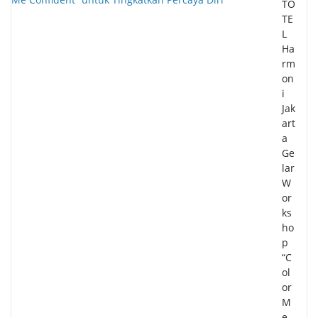
TO
TE
L
Ha
rm
on
i
Jak
art
a
Ge
lar
W
or
ks
ho
p
“C
ol
or
M
e