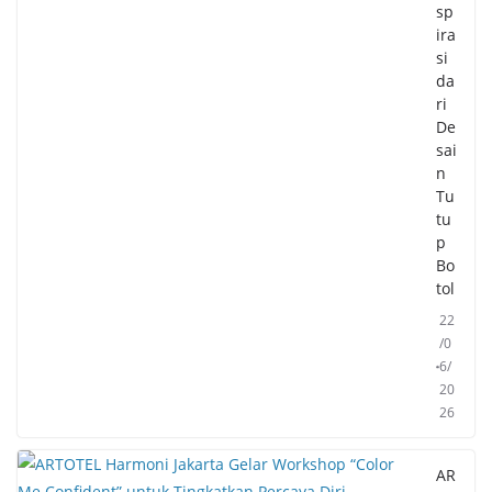
sp
ira
si
da
ri
De
sai
n
Tu
tu
p
Bo
tol
22
/0
6/
20
26
AR