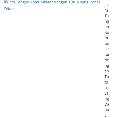
Ja
m
Ta
ng
an
Ko
m
un
ika
tor
de
ng
an
Tu
tu
p
ya
ng
Da
pa
t