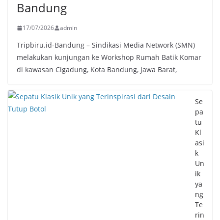
Bandung
17/07/2026
admin
Tripbiru.id-Bandung – Sindikasi Media Network (SMN)
melakukan kunjungan ke Workshop Rumah Batik Komar
di kawasan Cigadung, Kota Bandung, Jawa Barat,
Se
pa
tu
Kl
asi
k
Un
ik
ya
ng
Te
rin