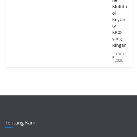
ner
Multito
ol
KeyUni
ty
KK08
yang
Ringan
07/07/
2026
Tentang Kami