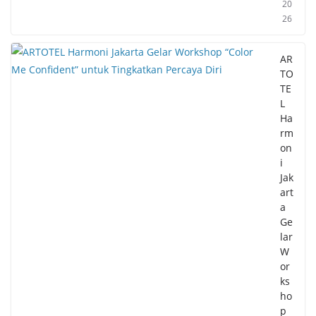
20
26
AR
TO
TE
L
Ha
rm
on
i
Jak
art
a
Ge
lar
W
or
ks
ho
p