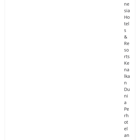
ne
sia
Ho
tel
s
&
Re
so
rts
Ke
na
lka
n
Du
ni
a
Pe
rh
ot
el
an