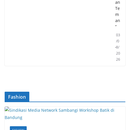
an
Te
m
an
”
03
/0
8/
20
26
Fashion