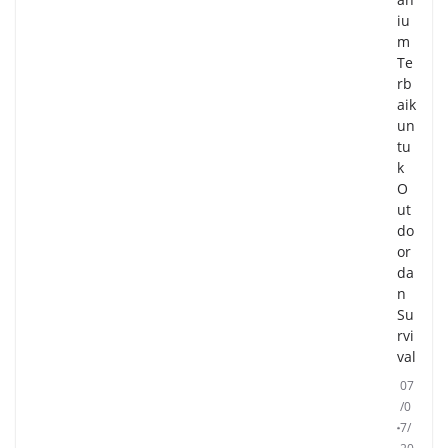
iu
m
Te
rb
aik
un
tu
k
O
ut
do
or
da
n
Su
rvi
val
07
/0
7/