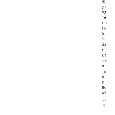
ik
ya
ng
Te
rin
sp
ira
si
da
ri
De
sai
n
Tu
tu
p
Bo
tol
22
/0
6/