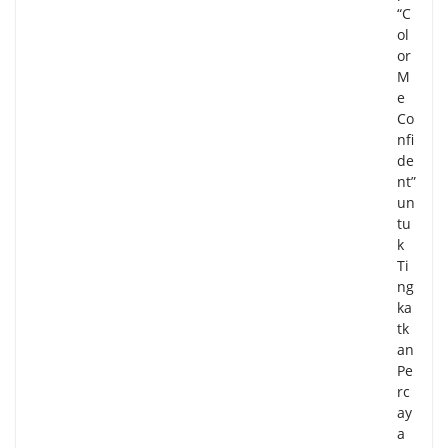
“C
ol
or
M
e
Co
nfi
de
nt”
un
tu
k
Ti
ng
ka
tk
an
Pe
rc
ay
a