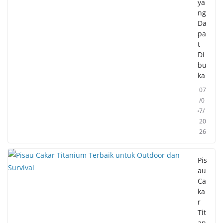
ya
ng
Da
pa
t
Di
bu
ka
07
/0
7/
20
26
Pis
au
Ca
ka
r
Tit
an