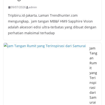
09/07/2026
admin
Tripbiru.id-Jakarta, Laman Trendhunter.com
mengungkap, jam tangan MB&F HM9 Sapphire Vision
adalah aksesori edisi ultra-terbatas yang dibuat dengan
perhatian maksimal terhadap
Jam
Tang
an
Rum
it
yang
Teri
nspi
rasi
dari
Sam
urai