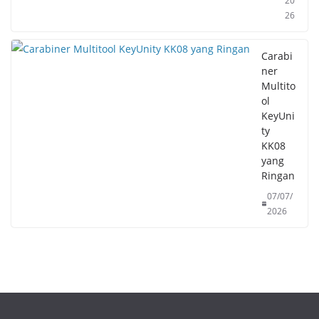
20
26
Carabi
ner
Multito
ol
KeyUni
ty
KK08
yang
Ringan
07/07/
2026