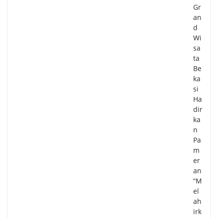
Gr
an
d
Wi
sa
ta
Be
ka
si
Ha
dir
ka
n
Pa
m
er
an
“M
el
ah
irk