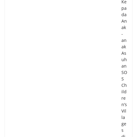
Ke
pa
da
An
ak
-
an
ak
As
uh
an
SO
S
Ch
ild
re
n’s
Vil
la
ge
s
di