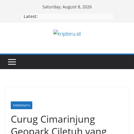
Skip
Saturday, August 8, 2026
to
Latest:
content
PARIWISATA
Curug Cimarinjung
Geopark Ciletuh yang