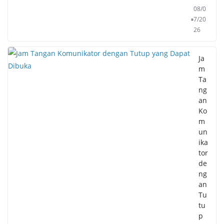
08/0
7/20
26
Ja
m
Ta
ng
an
Ko
m
un
ika
tor
de
ng
an
Tu
tu
p