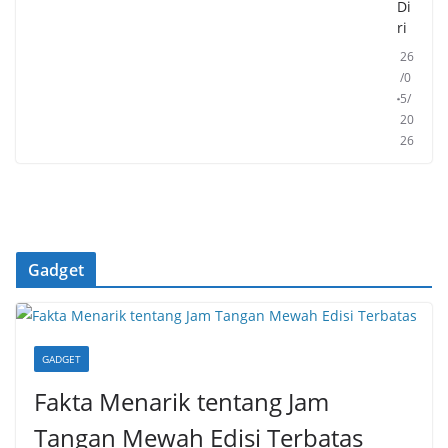
Di
ri
26
/0
5/
20
26
Gadget
GADGET
Fakta Menarik tentang Jam
Tangan Mewah Edisi Terbatas