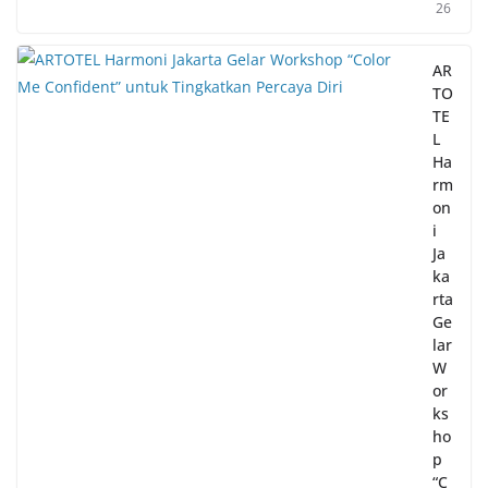
26
AR
TO
TE
L
Ha
rm
on
i
Ja
ka
rta
Ge
lar
W
or
ks
ho
p
“C