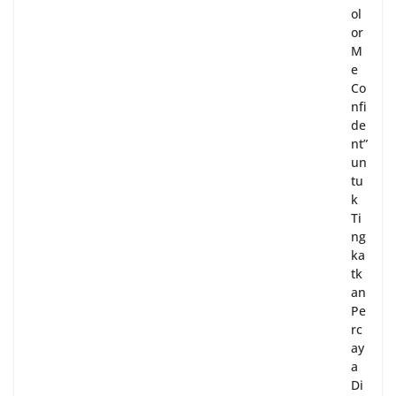
ol
or
M
e
Co
nfi
de
nt”
un
tu
k
Ti
ng
ka
tk
an
Pe
rc
ay
a
Di