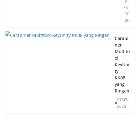
/0
7/
20
26
Carabi
ner
Multito
ol
KeyUni
ty
KK08
yang
Ringan
07/07/
2026