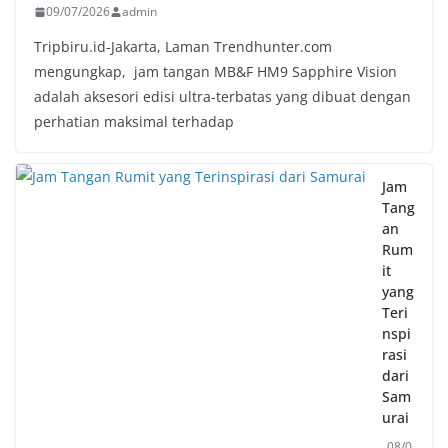
09/07/2026
admin
Tripbiru.id-Jakarta, Laman Trendhunter.com
mengungkap, jam tangan MB&F HM9 Sapphire Vision
adalah aksesori edisi ultra-terbatas yang dibuat dengan
perhatian maksimal terhadap
Jam
Tang
an
Rum
it
yang
Teri
nspi
rasi
dari
Sam
urai
08/0