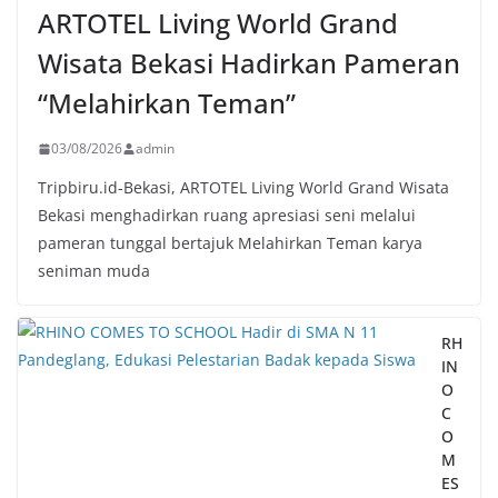
ARTOTEL Living World Grand
Wisata Bekasi Hadirkan Pameran
“Melahirkan Teman”
03/08/2026
admin
Tripbiru.id-Bekasi, ARTOTEL Living World Grand Wisata
Bekasi menghadirkan ruang apresiasi seni melalui
pameran tunggal bertajuk Melahirkan Teman karya
seniman muda
RH
IN
O
C
O
M
ES