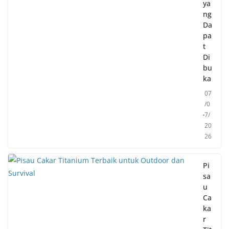
ya
ng
Da
pa
t
Di
bu
ka
07
/0
7/
20
26
Pi
sa
u
Ca
ka
r