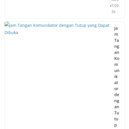
7/20
26
Ja
m
Ta
ng
an
Ko
m
un
ik
at
or
de
ng
an
Tu
tu
p