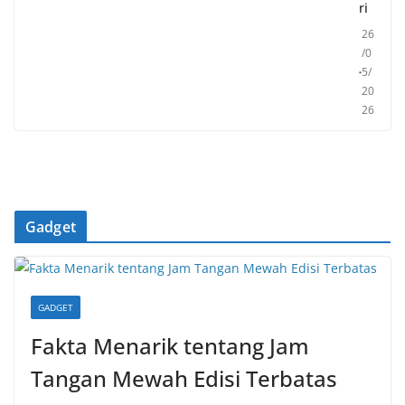
ri
26
/0
5/
20
26
Gadget
GADGET
Fakta Menarik tentang Jam
Tangan Mewah Edisi Terbatas