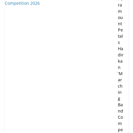
ra
m
ou
nt
Pe
tal
s
Ha
dir
ka
n
‘M
ar
ch
in
g
Ba
nd
Co
m
pe