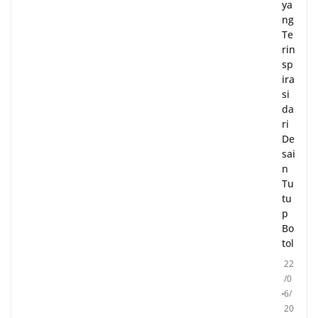
ya
ng
Te
rin
sp
ira
si
da
ri
De
sai
n
Tu
tu
p
Bo
tol
22
/0
6/
20