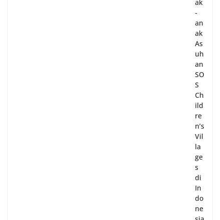
ak
-
an
ak
As
uh
an
SO
S
Ch
ild
re
n’s
Vil
la
ge
s
di
In
do
ne
sia