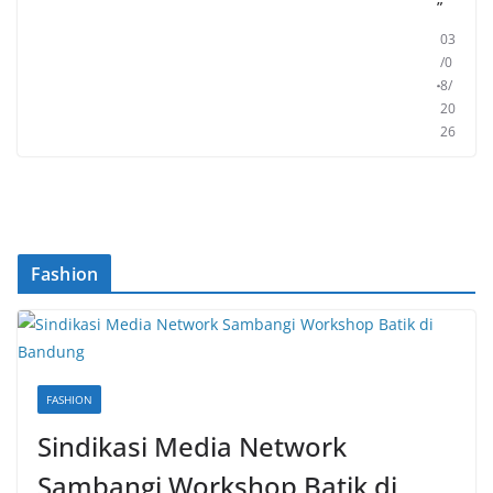
”
03
/0
8/
20
26
Fashion
FASHION
Sindikasi Media Network
Sambangi Workshop Batik di