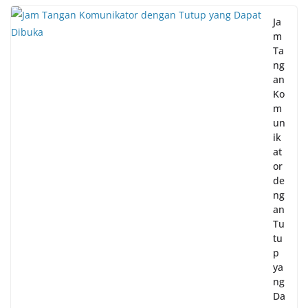
Ja
m
Ta
ng
an
Ko
m
un
ik
at
or
de
ng
an
Tu
tu
p
ya
ng
Da