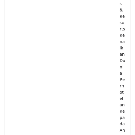
s
&
Re
so
rts
Ke
na
lk
an
Du
ni
a
Pe
rh
ot
el
an
Ke
pa
da
An