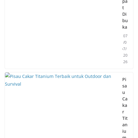
pa
t
Di
bu
ka
07
/0
7/
20
26
Pi
sa
u
Ca
ka
r
Tit
an
iu
m