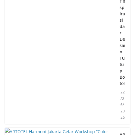
rin
sp
ira
si
da
ri
De
sai
n
Tu
tu
p
Bo
tol
22
/0
6/
20
26
AR