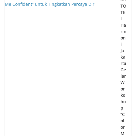
TO
TE
L
Ha
rm
on
i
Ja
ka
rta
Ge
lar
W
or
ks
ho
p
“C
ol
or
M