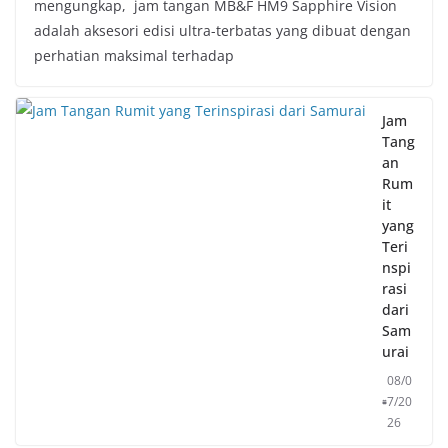
mengungkap, jam tangan MB&F HM9 Sapphire Vision
adalah aksesori edisi ultra-terbatas yang dibuat dengan
perhatian maksimal terhadap
Jam
Tang
an
Rum
it
yang
Teri
nspi
rasi
dari
Sam
urai
08/0
7/20
26