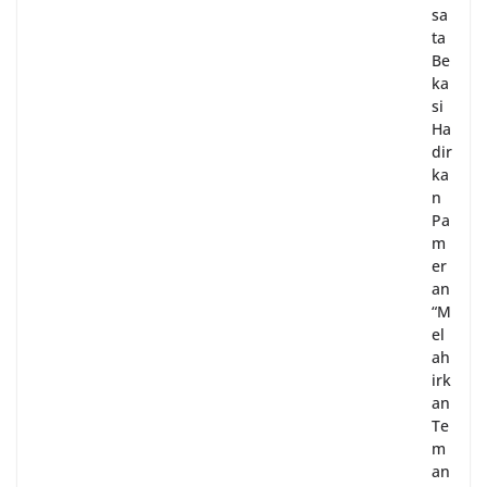
sa
ta
Be
ka
si
Ha
dir
ka
n
Pa
m
er
an
“M
el
ah
irk
an
Te
m
an