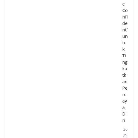
e
Co
nfi
de
nt”
un
tu
k
Ti
ng
ka
tk
an
Pe
rc
ay
a
Di
ri
26
/0