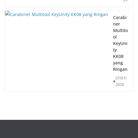
Carabi
ner
Multito
ol
KeyUni
ty
KK08
yang
Ringan
07/07/
2026