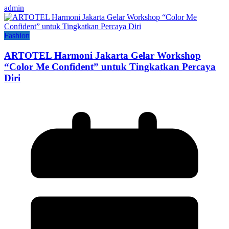
admin
Fashion
ARTOTEL Harmoni Jakarta Gelar Workshop
“Color Me Confident” untuk Tingkatkan Percaya
Diri