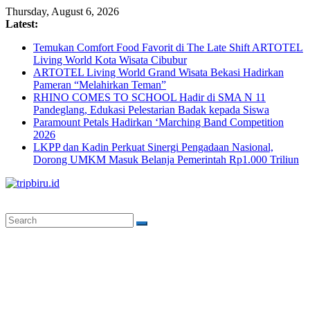
Skip
Thursday, August 6, 2026
to
Latest:
content
Temukan Comfort Food Favorit di The Late Shift ARTOTEL
Living World Kota Wisata Cibubur
ARTOTEL Living World Grand Wisata Bekasi Hadirkan
Pameran “Melahirkan Teman”
RHINO COMES TO SCHOOL Hadir di SMA N 11
Pandeglang, Edukasi Pelestarian Badak kepada Siswa
Paramount Petals Hadirkan ‘Marching Band Competition
2026
LKPP dan Kadin Perkuat Sinergi Pengadaan Nasional,
Dorong UMKM Masuk Belanja Pemerintah Rp1.000 Triliun