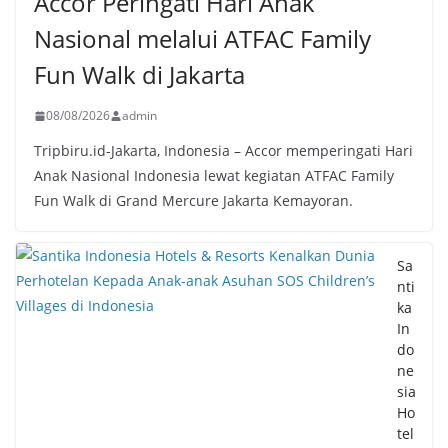
Accor Peringati Hari Anak
Nasional melalui ATFAC Family
Fun Walk di Jakarta
08/08/2026
admin
Tripbiru.id-Jakarta, Indonesia – Accor memperingati Hari
Anak Nasional Indonesia lewat kegiatan ATFAC Family
Fun Walk di Grand Mercure Jakarta Kemayoran.
Sa
nti
ka
In
do
ne
sia
Ho
tel