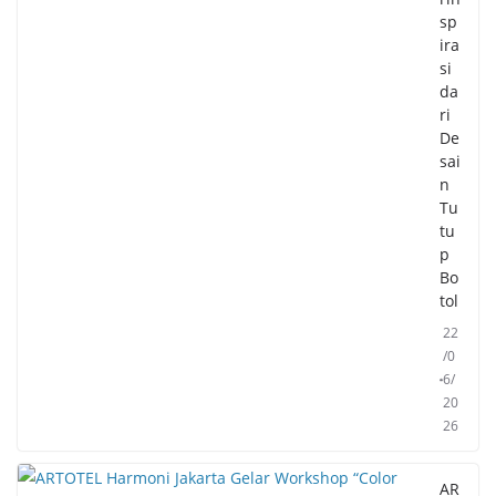
sp
ira
si
da
ri
De
sai
n
Tu
tu
p
Bo
tol
22
/0
6/
20
26
AR