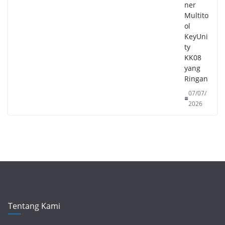
ner
Multito
ol
KeyUni
ty
KK08
yang
Ringan
07/07/
2026
Tentang Kami