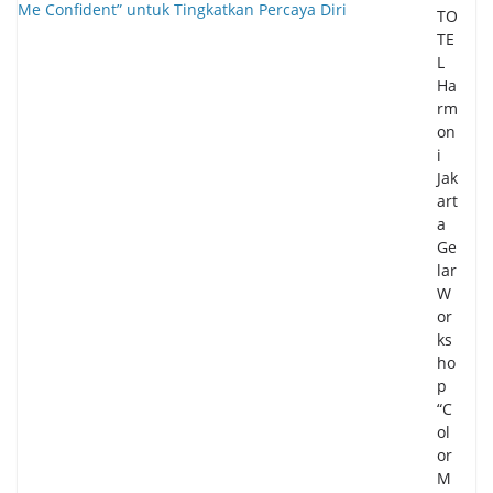
TO
TE
L
Ha
rm
on
i
Jak
art
a
Ge
lar
W
or
ks
ho
p
“C
ol
or
M