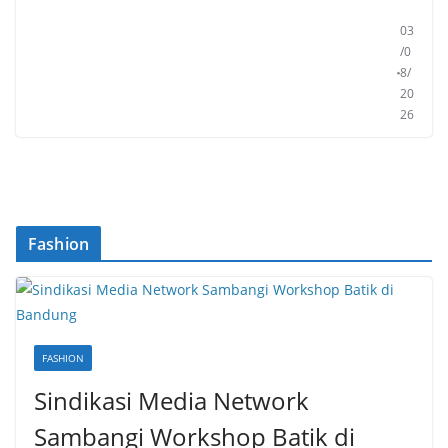
”
03
/0
8/
20
26
Fashion
FASHION
Sindikasi Media Network
Sambangi Workshop Batik di