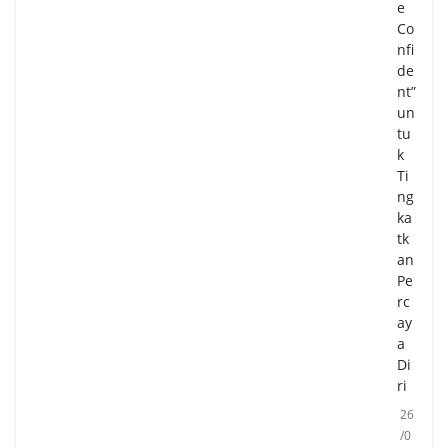
e
Co
nfi
de
nt”
un
tu
k
Ti
ng
ka
tk
an
Pe
rc
ay
a
Di
ri
26
/0