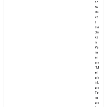
sa
ta
Be
ka
si
Ha
dir
ka
n
Pa
m
er
an
“M
el
ah
irk
an
Te
m
an