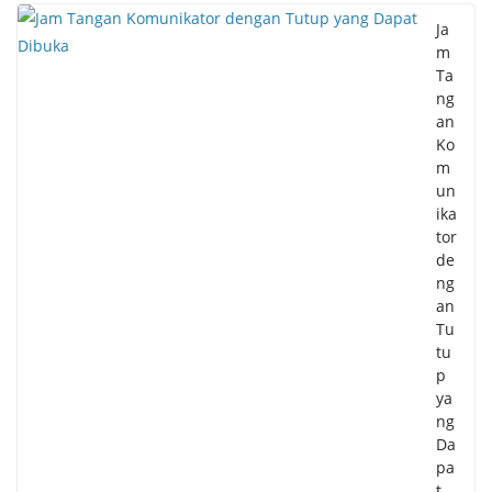
Ja
m
Ta
ng
an
Ko
m
un
ika
tor
de
ng
an
Tu
tu
p
ya
ng
Da
pa
t