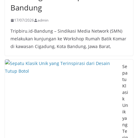
Bandung
17/07/2026
admin
Tripbiru.id-Bandung – Sindikasi Media Network (SMN)
melakukan kunjungan ke Workshop Rumah Batik Komar
di kawasan Cigadung, Kota Bandung, Jawa Barat,
Se
pa
tu
Kl
asi
k
Un
ik
ya
ng
Te
rin