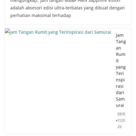
mengungkap, jam tangan MB&F HM9 Sapphire Vision
adalah aksesori edisi ultra-terbatas yang dibuat dengan
perhatian maksimal terhadap
Jam
Tang
an
Rum
it
yang
Teri
nspi
rasi
dari
Sam
urai
08/0
7/20
26