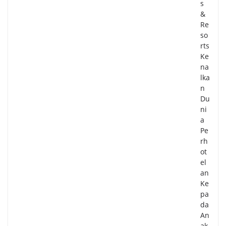
s
&
Re
so
rts
Ke
na
lka
n
Du
ni
a
Pe
rh
ot
el
an
Ke
pa
da
An
ak