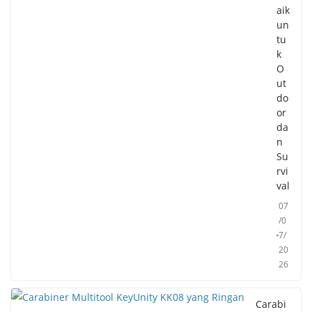
aik
un
tu
k
O
ut
do
or
da
n
Su
rvi
val
07
/0
7/
20
26
Carabi