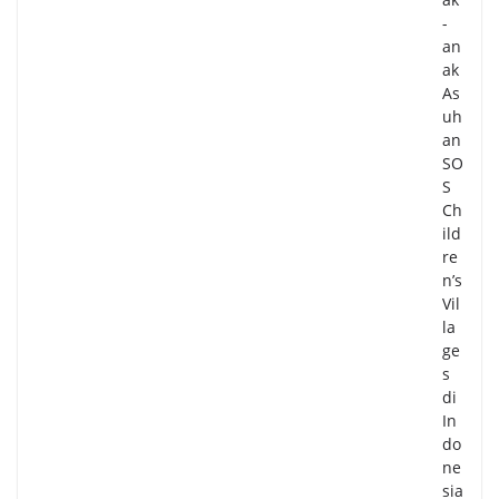
-
an
ak
As
uh
an
SO
S
Ch
ild
re
n’s
Vil
la
ge
s
di
In
do
ne
sia