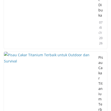
Di
bu
ka
07
/0
7/
20
26
Pis
au
Ca
ka
r
Tit
an
iu
m
Te
rb