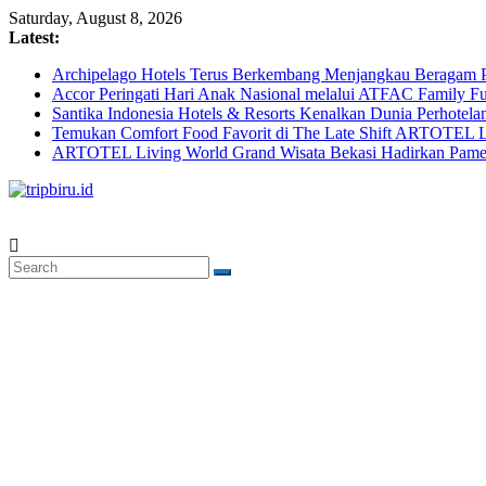
Skip
Saturday, August 8, 2026
to
Latest:
content
Archipelago Hotels Terus Berkembang Menjangkau Beragam P
Accor Peringati Hari Anak Nasional melalui ATFAC Family Fu
Santika Indonesia Hotels & Resorts Kenalkan Dunia Perhotela
Temukan Comfort Food Favorit di The Late Shift ARTOTEL L
ARTOTEL Living World Grand Wisata Bekasi Hadirkan Pame