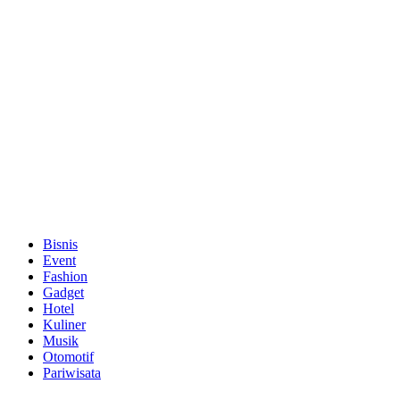
Bisnis
Event
Fashion
Gadget
Hotel
Kuliner
Musik
Otomotif
Pariwisata