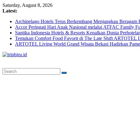
Skip
Saturday, August 8, 2026
to
Latest:
content
Archipelago Hotels Terus Berkembang Menjangkau Beragam P
Accor Peringati Hari Anak Nasional melalui ATFAC Family Fu
Santika Indonesia Hotels & Resorts Kenalkan Dunia Perhotela
Temukan Comfort Food Favorit di The Late Shift ARTOTEL L
ARTOTEL Living World Grand Wisata Bekasi Hadirkan Pame