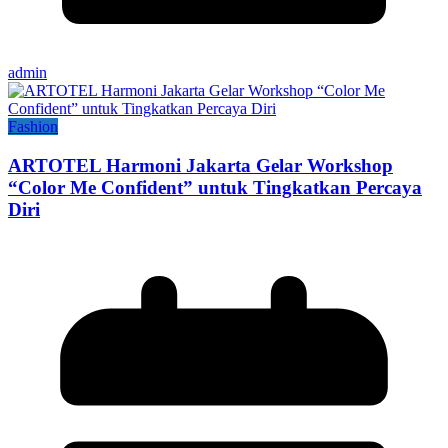
admin
Fashion
ARTOTEL Harmoni Jakarta Gelar Workshop
“Color Me Confident” untuk Tingkatkan Percaya
Diri