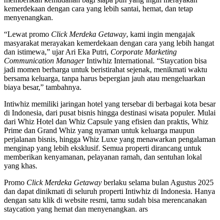
kemerdekaan dengan cara yang lebih santai, hemat, dan tetap
menyenangkan.
“Lewat promo
Click Merdeka Getaway
, kami ingin mengajak
masyarakat merayakan kemerdekaan dengan cara yang lebih hangat
dan istimewa,” ujar Ari Eka Putri,
Corporate Marketing
Communication Manager
Intiwhiz International. “Staycation bisa
jadi momen berharga untuk beristirahat sejenak, menikmati waktu
bersama keluarga, tanpa harus bepergian jauh atau mengeluarkan
biaya besar,” tambahnya.
Intiwhiz memiliki jaringan hotel yang tersebar di berbagai kota besar
di Indonesia, dari pusat bisnis hingga destinasi wisata populer. Mulai
dari Whiz Hotel dan Whiz Capsule yang efisien dan praktis, Whiz
Prime dan Grand Whiz yang nyaman untuk keluarga maupun
perjalanan bisnis, hingga Whiz Luxe yang menawarkan pengalaman
menginap yang lebih eksklusif. Semua properti dirancang untuk
memberikan kenyamanan, pelayanan ramah, dan sentuhan lokal
yang khas.
Promo
Click Merdeka Getaway
berlaku selama bulan Agustus 2025
dan dapat dinikmati di seluruh properti Intiwhiz di Indonesia. Hanya
dengan satu klik di website resmi, tamu sudah bisa merencanakan
staycation yang hemat dan menyenangkan. ars