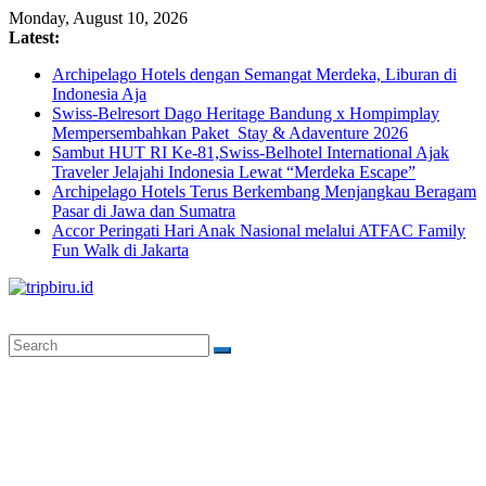
Skip
Monday, August 10, 2026
to
Latest:
content
Archipelago Hotels dengan Semangat Merdeka, Liburan di
Indonesia Aja
Swiss-Belresort Dago Heritage Bandung x Hompimplay
Mempersembahkan Paket Stay & Adaventure 2026
Sambut HUT RI Ke-81,Swiss-Belhotel International Ajak
Traveler Jelajahi Indonesia Lewat “Merdeka Escape”
Archipelago Hotels Terus Berkembang Menjangkau Beragam
Pasar di Jawa dan Sumatra
Accor Peringati Hari Anak Nasional melalui ATFAC Family
Fun Walk di Jakarta