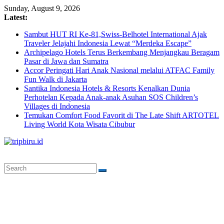
Skip
Sunday, August 9, 2026
to
Latest:
content
Sambut HUT RI Ke-81,Swiss-Belhotel International Ajak
Traveler Jelajahi Indonesia Lewat “Merdeka Escape”
Archipelago Hotels Terus Berkembang Menjangkau Beragam
Pasar di Jawa dan Sumatra
Accor Peringati Hari Anak Nasional melalui ATFAC Family
Fun Walk di Jakarta
Santika Indonesia Hotels & Resorts Kenalkan Dunia
Perhotelan Kepada Anak-anak Asuhan SOS Children’s
Villages di Indonesia
Temukan Comfort Food Favorit di The Late Shift ARTOTEL
Living World Kota Wisata Cibubur