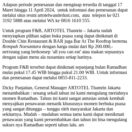
Adapun periode pemesanan dan menginap tersedia di tanggal 17
Maret hingga 11 April 2024, untuk informasi dan pemesanan dapat
melalui situs resmi artotelwanderlust.com, atau telepon ke 021
3192 5888 atau melalui WA ke 0816 1610 555.
Untuk program F&B, ARTOTEL Thamrin – Jakarta sudah
menyiapkan pilihan sajian buka puasa yang dapat dinikmati di
Double Chin Restaurant & BAR juga Bar At The Rooftop bertema
Rempah Noesantara
dengan harga mulai dari Rp 200.000,-
net/orang yang berkonsep ‘all you can eat’ atau makan sepuasnya
dengan sajian menu ala nusantara setiap harinya.
Program F&B tersebut dapat dinikmati sepanjang bulan Ramadhan
mulai pukul 17.45 WIB hingga pukul 21.00 WIB. Untuk informasi
dan pemesanan dapat melalui 0855-811-2233.
Dicky Panjaitan, General Manager ARTOTEL Thamrin Jakarta
menambahkan : senang sekali tahun ini kami mengulang meriahnya
momen Ramadhan. Tahun ini kami sangat antusias untuk kembali
menyajikan penawaran menarik khususnya momen berbuka puasa
yang sangat ditunggu – tunggu oleh masyarakat Jakarta dan
sekitarnya. Mudah – mudahan semua tamu kami dapat menikmati
penawaran yang kami persembahkan dan tahun ini bisa mengulang
sukses nya Ramadhan seperti tahun lalu. ars