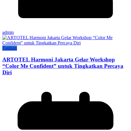
admin
Fashion
ARTOTEL Harmoni Jakarta Gelar Workshop
“Color Me Confident” untuk Tingkatkan Percaya
Diri