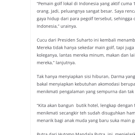
“Pemain golf lokal di Indonesia yang aktif cuma
orang. Jadi, peluangnya sangat besar. Saya ren
gaya hidup dari para pegolf tersebut, sehingg
Indonesia,” urainya.
Cucu dari Presiden Suharto ini kembali menamba
Mereka tidak hanya sekedar main golf, tapi juga
koleganya, lantas mereka minum, makan dan lai
mereka,” lanjutnya.
Tak hanya menyiapkan sisi hiburan, Darma ya
bakal menyiapkan kebutuhan akomodasi berupa h
menikmati pengalaman yang sempurna dan tak te
“Kita akan bangun butik hotel, lengkap dengan 
menikmati secangkir teh sudah disuguhkan hamp
menarik bagi anak muda yang baru suka main gol
Putra dari Hutomo Mandala Putra ini menjelaska