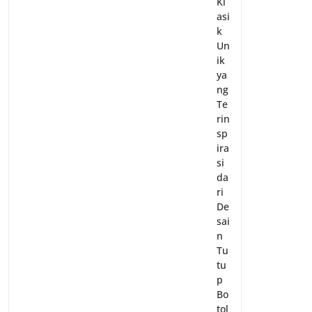
Kl
asi
k
Un
ik
ya
ng
Te
rin
sp
ira
si
da
ri
De
sai
n
Tu
tu
p
Bo
tol