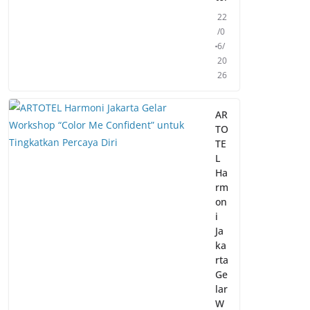
22
/0
6/
20
26
AR
TO
TE
L
Ha
rm
on
i
Ja
ka
rta
Ge
lar
W