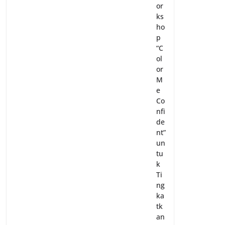
or
ks
ho
p
“C
ol
or
M
e
Co
nfi
de
nt”
un
tu
k
Ti
ng
ka
tk
an