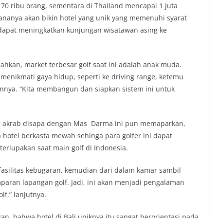
 170 ribu orang, sementara di Thailand mencapai 1 juta
cananya akan bikin hotel yang unik yang memenuhi syarat
a dapat meningkatkan kunjungan wisatawan asing ke
hkan, market terbesar golf saat ini adalah anak muda.
 menikmati gaya hidup, seperti ke driving range, ketemu
nnya. “Kita membangun dan siapkan sistem ini untuk
ng akrab disapa dengan Mas Darma ini pun memaparkan,
otel berkasta mewah sehinga para golfer ini dapat
rlupakan saat main golf di Indonesia.
fasilitas kebugaran, kemudian dari dalam kamar sambil
aran lapangan golf. Jadi, ini akan menjadi pengalaman
f,” lanjutnya.
n, bahwa hotel di Bali uniknya itu sangat berorientasi pada