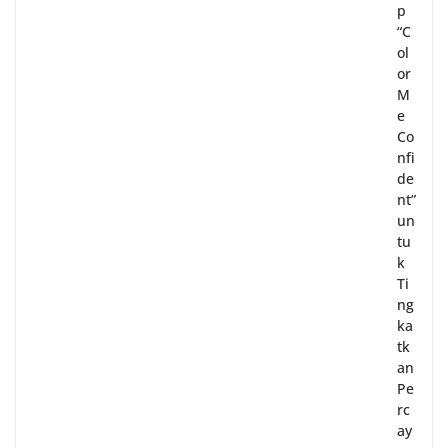
p
“C
ol
or
M
e
Co
nfi
de
nt”
un
tu
k
Ti
ng
ka
tk
an
Pe
rc
ay