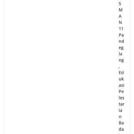
S
M
A
N
11
Pa
nd
eg
la
ng
,
Ed
uk
asi
Pe
les
tar
ia
n
Ba
da