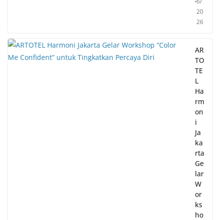
6/
20
26
AR
TO
TE
L
Ha
rm
on
i
Ja
ka
rta
Ge
lar
W
or
ks
ho