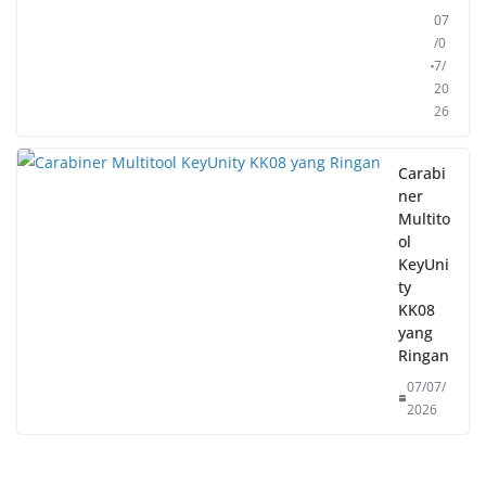
07
/0
7/
20
26
Carabi
ner
Multito
ol
KeyUni
ty
KK08
yang
Ringan
07/07/
2026