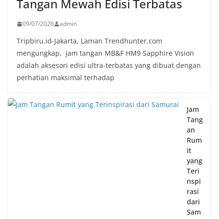
Tangan Mewah Edisi Terbatas
09/07/2026
admin
Tripbiru.id-Jakarta, Laman Trendhunter.com
mengungkap, jam tangan MB&F HM9 Sapphire Vision
adalah aksesori edisi ultra-terbatas yang dibuat dengan
perhatian maksimal terhadap
Jam
Tang
an
Rum
it
yang
Teri
nspi
rasi
dari
Sam