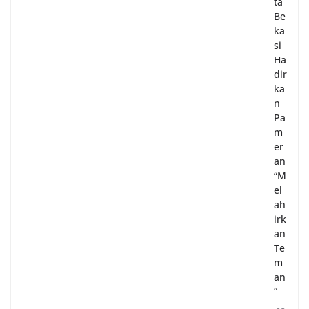
ta
Be
ka
si
Ha
dir
ka
n
Pa
m
er
an
“M
el
ah
irk
an
Te
m
an
”