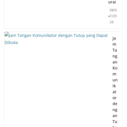
urai
08/0
7/20
26
Ja
m
Ta
ng
an
Ko
m
un
ik
at
or
de
ng
an
Tu