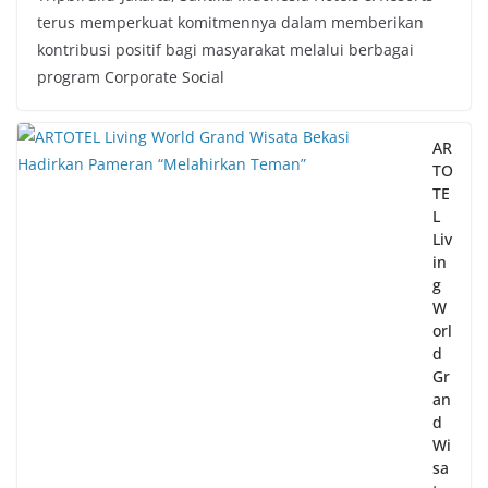
terus memperkuat komitmennya dalam memberikan
kontribusi positif bagi masyarakat melalui berbagai
program Corporate Social
AR
TO
TE
L
Liv
in
g
W
orl
d
Gr
an
d
Wi
sa