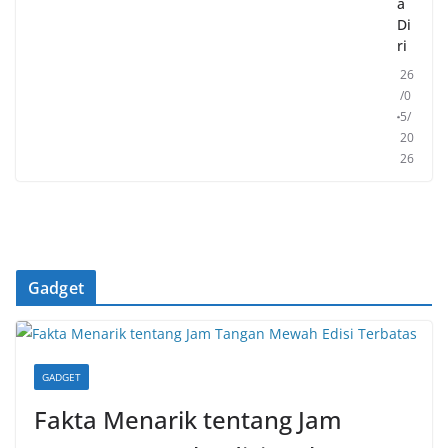
a
Di
ri
26
/0
5/
20
26
Gadget
GADGET
Fakta Menarik tentang Jam