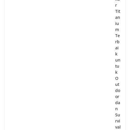
r
Tit
an
iu
m
Te
rb
ai
k
un
tu
k
O
ut
do
or
da
n
Su
rvi
val