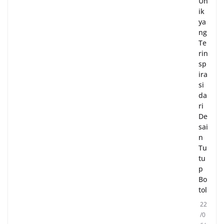
Un
ik
ya
ng
Te
rin
sp
ira
si
da
ri
De
sai
n
Tu
tu
p
Bo
tol
22
/0