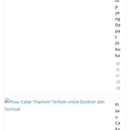
tu
p
ya
ng
Da
pa
t
Di
bu
ka
07
/0
7/
20
26
Pi
sa
u
Ca
ka