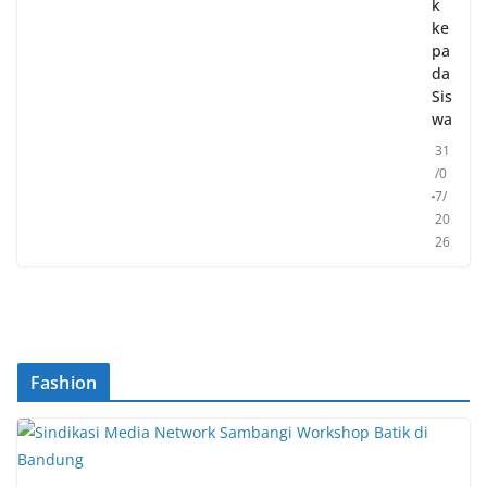
k
ke
pa
da
Sis
wa
31
/0
7/
20
26
Fashion