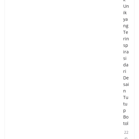
Un
ik
ya
ng
Te
rin
sp
ira
si
da
ri
De
sai
n
Tu
tu
p
Bo
tol
22
/0