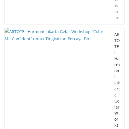
6/
20
26
AR
TO
TE
L
Ha
rm
on
i
Jak
art
a
Ge
lar
W
or
ks