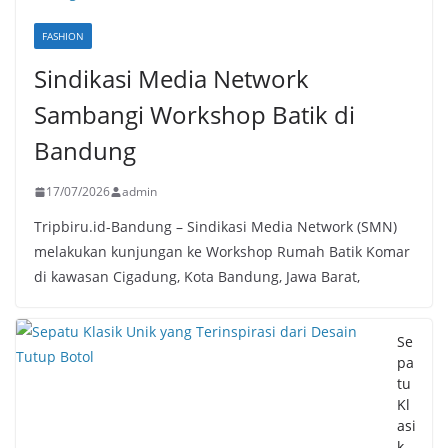
FASHION
Sindikasi Media Network
Sambangi Workshop Batik di
Bandung
17/07/2026
admin
Tripbiru.id-Bandung – Sindikasi Media Network (SMN)
melakukan kunjungan ke Workshop Rumah Batik Komar
di kawasan Cigadung, Kota Bandung, Jawa Barat,
Se
pa
tu
Kl
asi
k