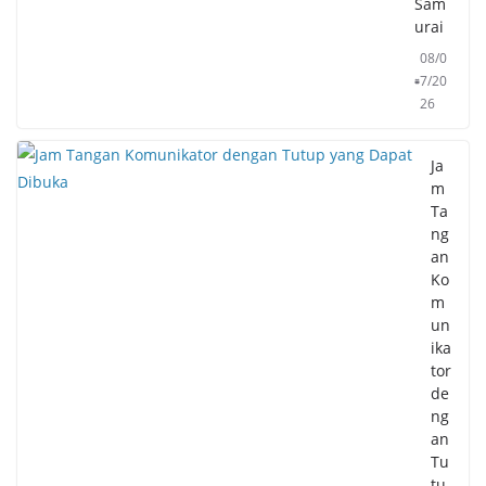
Sam
urai
08/0
7/20
26
Ja
m
Ta
ng
an
Ko
m
un
ika
tor
de
ng
an
Tu
tu