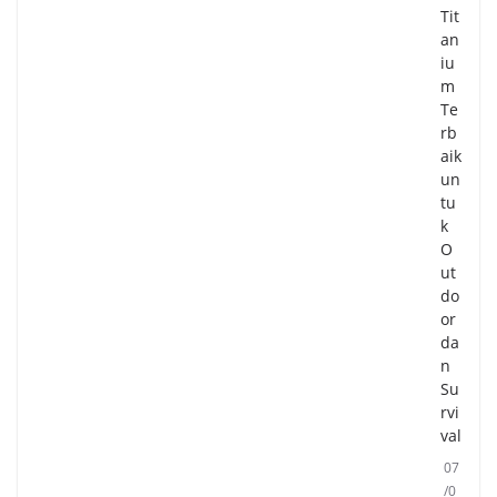
Tit
an
iu
m
Te
rb
aik
un
tu
k
O
ut
do
or
da
n
Su
rvi
val
07
/0