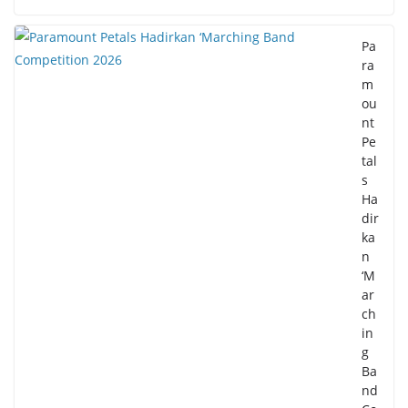
Pa
ra
m
ou
nt
Pe
tal
s
Ha
dir
ka
n
‘M
ar
ch
in
g
Ba
nd