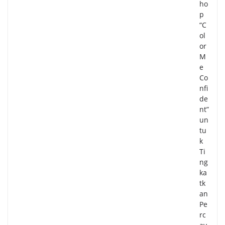
ho
p
“C
ol
or
M
e
Co
nfi
de
nt”
un
tu
k
Ti
ng
ka
tk
an
Pe
rc