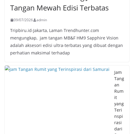
Tangan Mewah Edisi Terbatas
09/07/2026
admin
Tripbiru.id-Jakarta, Laman Trendhunter.com
mengungkap, jam tangan MB&F HM9 Sapphire Vision
adalah aksesori edisi ultra-terbatas yang dibuat dengan
perhatian maksimal terhadap
Jam
Tang
an
Rum
it
yang
Teri
nspi
rasi
dari