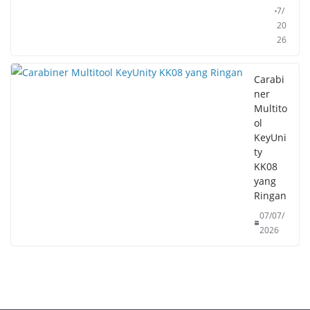
7/
20
26
Carabi
ner
Multito
ol
KeyUni
ty
KK08
yang
Ringan
07/07/
2026