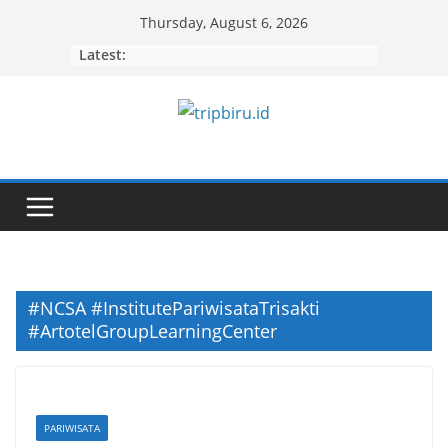
Skip
Thursday, August 6, 2026
to
Latest:
content
#NCSA #InstitutePariwisataTrisakti
#ArtotelGroupLearningCenter
PARIWISATA