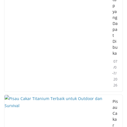
p
ya
ng
Da
pa
t
Di
bu
ka
07
/0
7/
20
26
Pis
au
Ca
ka
r