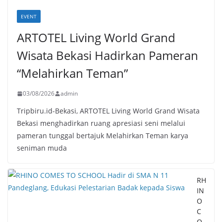
EVENT
ARTOTEL Living World Grand
Wisata Bekasi Hadirkan Pameran
“Melahirkan Teman”
03/08/2026
admin
Tripbiru.id-Bekasi, ARTOTEL Living World Grand Wisata
Bekasi menghadirkan ruang apresiasi seni melalui
pameran tunggal bertajuk Melahirkan Teman karya
seniman muda
RH
IN
O
C
O