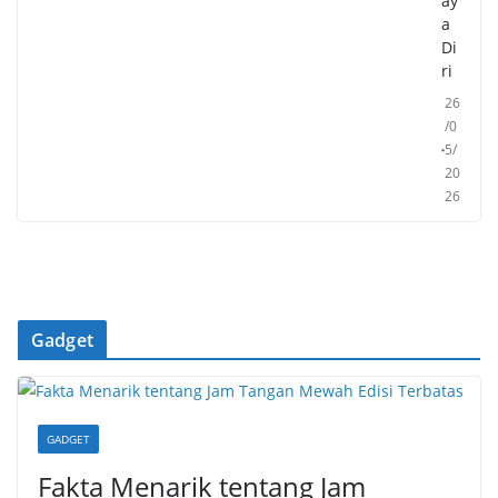
ay
a
Di
ri
26
/0
5/
20
26
Gadget
GADGET
Fakta Menarik tentang Jam