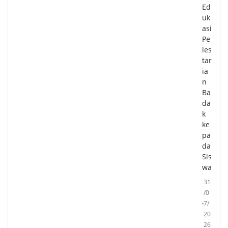
Ed
uk
asi
Pe
les
tar
ia
n
Ba
da
k
ke
pa
da
Sis
wa
31
/0
7/
20
26