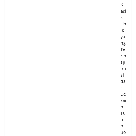
Kl
asi
k
Un
ik
ya
ng
Te
rin
sp
ira
si
da
ri
De
sai
n
Tu
tu
p
Bo