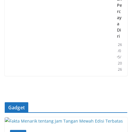
Pe
rc
ay
a
Di
ri
26
/0
5/
20
26
Gadget