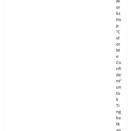
W
or
ks
ho
p
“C
ol
or
M
e
Co
nfi
de
nt”
un
tu
k
Ti
ng
ka
tk
an