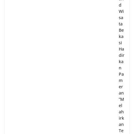
d
Wi
sa
ta
Be
ka
si
Ha
dir
ka
n
Pa
m
er
an
“M
el
ah
irk
an
Te