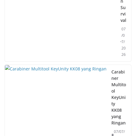
n
Su
rvi
val
07
/0
7/
20
26
Carabi
ner
Multito
ol
KeyUni
ty
KK08
yang
Ringan
07/07/