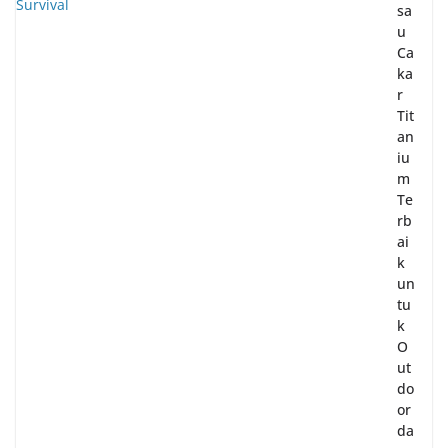
sa
u
Ca
ka
r
Tit
an
iu
m
Te
rb
ai
k
un
tu
k
O
ut
do
or
da