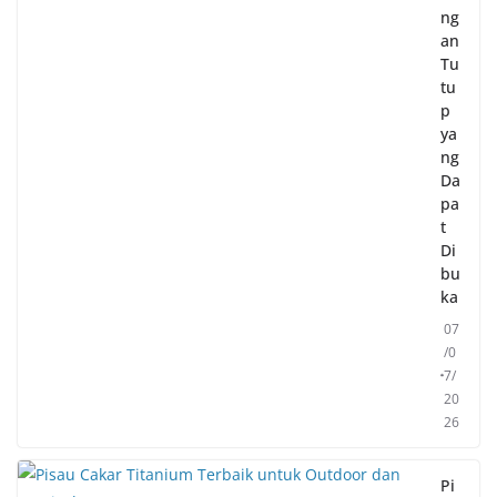
ng
an
Tu
tu
p
ya
ng
Da
pa
t
Di
bu
ka
07
/0
7/
20
26
Pi