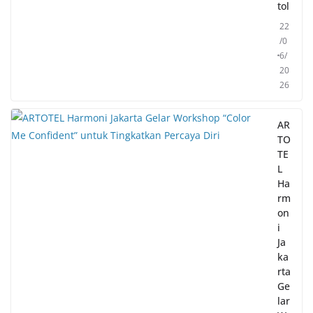
tol
22
/0
6/
20
26
AR
TO
TE
L
Ha
rm
on
i
Ja
ka
rta
Ge
lar