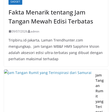
GADGET
Fakta Menarik tentang Jam
Tangan Mewah Edisi Terbatas
09/07/2026
admin
Tripbiru.id-Jakarta, Laman Trendhunter.com
mengungkap, jam tangan MB&F HM9 Sapphire Vision
adalah aksesori edisi ultra-terbatas yang dibuat dengan
perhatian maksimal terhadap
Jam
Tang
an
Rum
it
yang
Teri
nspi