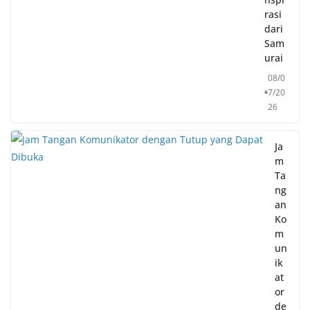
rasi
dari
Sam
urai
08/0
7/20
26
Ja
m
Ta
ng
an
Ko
m
un
ik
at
or
de