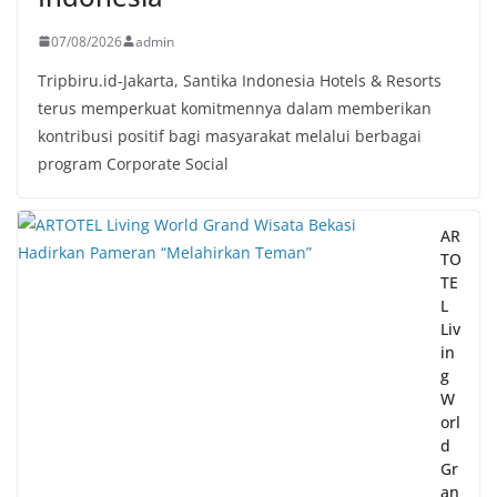
07/08/2026
admin
Tripbiru.id-Jakarta, Santika Indonesia Hotels & Resorts
terus memperkuat komitmennya dalam memberikan
kontribusi positif bagi masyarakat melalui berbagai
program Corporate Social
AR
TO
TE
L
Liv
in
g
W
orl
d
Gr
an