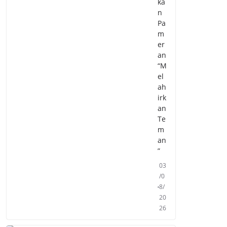
ka
n
Pa
m
er
an
“M
el
ah
irk
an
Te
m
an
”
03
/0
8/
20
26