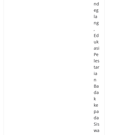
nd
eg
la
ng
,
Ed
uk
asi
Pe
les
tar
ia
n
Ba
da
k
ke
pa
da
Sis
wa