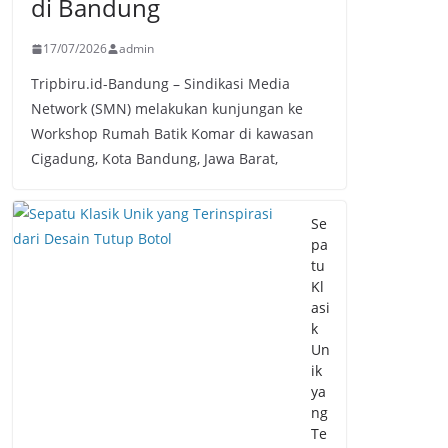
di Bandung
17/07/2026
admin
Tripbiru.id-Bandung – Sindikasi Media
Network (SMN) melakukan kunjungan ke
Workshop Rumah Batik Komar di kawasan
Cigadung, Kota Bandung, Jawa Barat,
Se
pa
tu
Kl
asi
k
Un
ik
ya
ng
Te