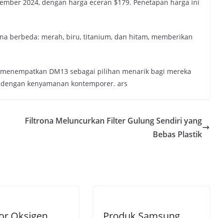
tember 2024, dengan harga eceran $179. Penetapan harga ini
na berbeda: merah, biru, titanium, dan hitam, memberikan
n menempatkan DM13 sebagai pilihan menarik bagi mereka
a dengan kenyamanan kontemporer. ars
Filtrona Meluncurkan Filter Gulung Sendiri yang
Bebas Plastik
or Oksigen
Produk Samsung