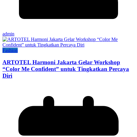
admin
Fashion
ARTOTEL Harmoni Jakarta Gelar Workshop
“Color Me Confident” untuk Tingkatkan Percaya
Diri