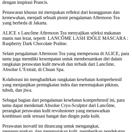
dengan inspirasi Prancis.
Penawaran khusus ini merupakan refleksi dari keanggunan dan
kemewahan, menjadi sebuah pionir pengalaman Afternoon Tea
yang berbeda di Jakarta.
ALICE x Lancôme Afternoon Tea menyajikan seleksi makanan
manis nan lezat, seperti LANCÔME LASH IDÔLE MASCARA :
Raspberry Dark Chocolate Praline.
Selain pengalaman Afternoon Tea yang mempesona di ALICE, para
tamu juga memiliki kesempatan untuk membenamkan diri dalam
rangkaian perawatan kulit mewah dan terbaik dari Lancôme,
Absolue L’Extrait, di Chuan Spa.
Kolaborasi ini menghadirkan rangkaian kesehatan komprehensif
yang menjanjikan peningkatan indra dan meremajakan pikiran,
tubuh, dan jiwa.
Sebagai bagian dari pengalaman kesehatan komprehensif ini, para
tamu dapat menikmati Absolue Cryo-Sculptor dari Lancôme,
perangkat perawatan kulit revolusioner yang menawarkan
kombinasi unik sensasi hangat dan dingin pada kulit.
Perawatan inovatif ini dirancang untuk mengangkat,
mengencangkan, dan meremajakan kulit, memberikan pendekatan