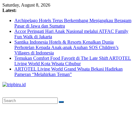
Skip
Saturday, August 8, 2026
to
Latest:
content
Archipelago Hotels Terus Berkembang Menjangkau Beragam
Pasar di Jawa dan Sumatra
Accor Peringati Hari Anak Nasional melalui ATFAC Family
Fun Walk di Jakarta
Santika Indonesia Hotels & Resorts Kenalkan Dunia
Perhotelan Kepada Anak-anak Asuhan SOS Children’s
Villages di Indonesia
Temukan Comfort Food Favorit di The Late Shift ARTOTEL
Living World Kota Wisata Cibubur
ARTOTEL Living World Grand Wisata Bekasi Hadirkan
Pameran “Melahirkan Teman”