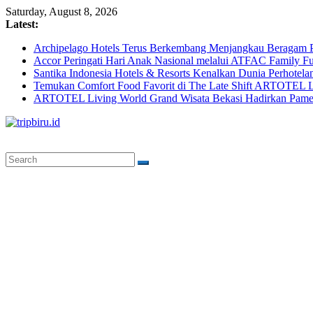
Skip
Saturday, August 8, 2026
to
Latest:
content
Archipelago Hotels Terus Berkembang Menjangkau Beragam P
Accor Peringati Hari Anak Nasional melalui ATFAC Family Fu
Santika Indonesia Hotels & Resorts Kenalkan Dunia Perhotela
Temukan Comfort Food Favorit di The Late Shift ARTOTEL L
ARTOTEL Living World Grand Wisata Bekasi Hadirkan Pame