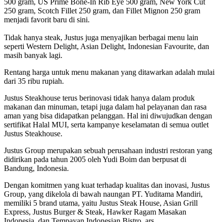
500 gram, US Prime Bone-In Rib Eye 500 gram, New York Cut
250 gram, Scotch Fillet 250 gram, dan Fillet Mignon 250 gram
menjadi favorit baru di sini.
Tidak hanya steak, Justus juga menyajikan berbagai menu lain
seperti Western Delight, Asian Delight, Indonesian Favourite, dan
masih banyak lagi.
Rentang harga untuk menu makanan yang ditawarkan adalah mulai
dari 35 ribu rupiah.
Justus Steakhouse terus berinovasi tidak hanya dalam produk
makanan dan minuman, tetapi juga dalam hal pelayanan dan rasa
aman yang bisa didapatkan pelanggan. Hal ini diwujudkan dengan
sertifikat Halal MUI, serta kampanye keselamatan di semua outlet
Justus Steakhouse.
Justus Group merupakan sebuah perusahaan industri restoran yang
didirikan pada tahun 2005 oleh Yudi Boim dan berpusat di
Bandung, Indonesia.
Dengan komitmen yang kuat terhadap kualitas dan inovasi, Justus
Group, yang dikelola di bawah naungan PT. Yuditama Mandiri,
memiliki 5 brand utama, yaitu Justus Steak House, Asian Grill
Express, Justus Burger & Steak, Hawker Ragam Masakan
Indonesia, dan Tempayan Indonesian Bistro. ars