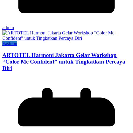
admin
Fashion
ARTOTEL Harmoni Jakarta Gelar Workshop
“Color Me Confident” untuk Tingkatkan Percaya
Diri