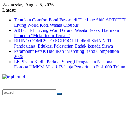
Skip
Wednesday, August 5, 2026
to
Latest:
content
Temukan Comfort Food Favorit di The Late Shift ARTOTEL
Living World Kota Wisata Cibubur
ARTOTEL Living World Grand Wisata Bekasi Hadirkan
Pameran “Melahirkan Teman”
RHINO COMES TO SCHOOL Hadir di SMA N 11
Pandeglang, Edukasi Pelestarian Badak kepada Siswa
Paramount Petals Hadirkan ‘Marching Band Competition
2026
LKPP dan Kadin Perkuat Sinergi Pengadaan Nasional,
Dorong UMKM Masuk Belanja Pemerintah Rp1.000 Triliun