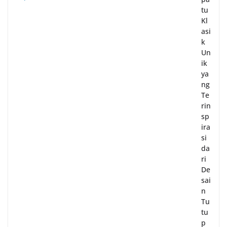
tu
Kl
asi
k
Un
ik
ya
ng
Te
rin
sp
ira
si
da
ri
De
sai
n
Tu
tu
p