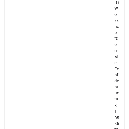
lar
W
or
ks
ho
p
“C
ol
or
M
e
Co
nfi
de
nt”
un
tu
k
Ti
ng
ka