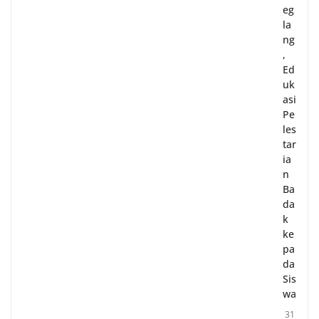
eg
la
ng
,
Ed
uk
asi
Pe
les
tar
ia
n
Ba
da
k
ke
pa
da
Sis
wa
31