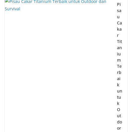
Pi
sa
u
Ca
ka
r
Tit
an
iu
m
Te
rb
ai
k
un
tu
k
O
ut
do
or