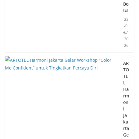
Bo
tol
22
/0
6/
20
26
AR
TO
TE
L
Ha
rm
on
i
Ja
ka
rta
Ge