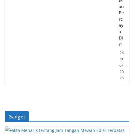
tk
an
Pe
rc
ay
a
Di
ri
26
/0
5/
20
26
Gadget