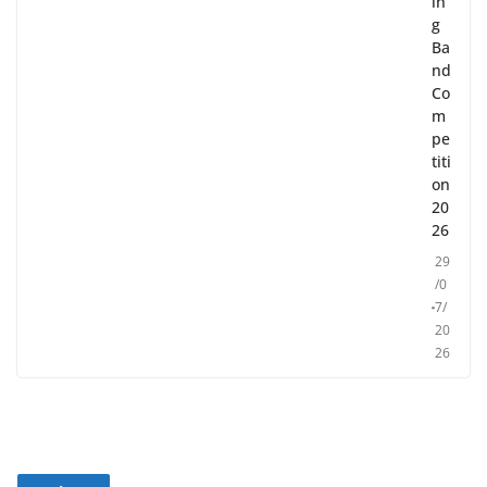
in
g
Ba
nd
Co
m
pe
titi
on
20
26
29
/0
7/
20
26