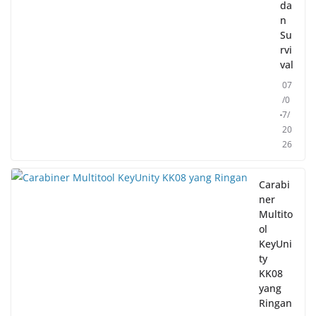
da
n
Su
rvi
val
07
/0
7/
20
26
Carabi
ner
Multito
ol
KeyUni
ty
KK08
yang
Ringan