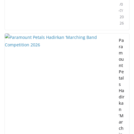
/0
7/
20
26
Pa
ra
m
ou
nt
Pe
tal
s
Ha
dir
ka
n
‘M
ar
ch