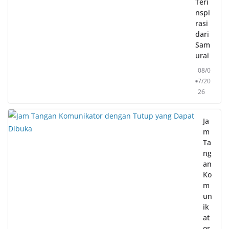
Teri
nspi
rasi
dari
Sam
urai
08/0
7/20
26
Ja
m
Ta
ng
an
Ko
m
un
ik
at
or