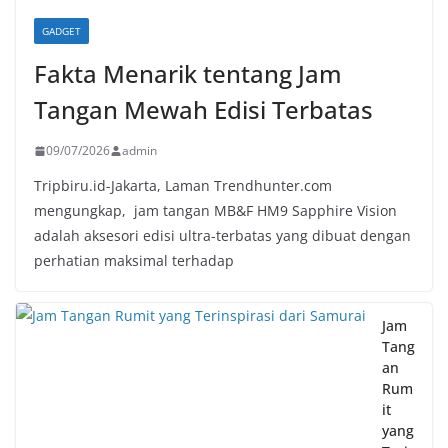
GADGET
Fakta Menarik tentang Jam
Tangan Mewah Edisi Terbatas
09/07/2026
admin
Tripbiru.id-Jakarta, Laman Trendhunter.com
mengungkap, jam tangan MB&F HM9 Sapphire Vision
adalah aksesori edisi ultra-terbatas yang dibuat dengan
perhatian maksimal terhadap
Jam
Tang
an
Rum
it
yang