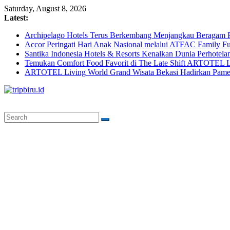
Skip
Saturday, August 8, 2026
to
Latest:
content
Archipelago Hotels Terus Berkembang Menjangkau Beragam P
Accor Peringati Hari Anak Nasional melalui ATFAC Family Fu
Santika Indonesia Hotels & Resorts Kenalkan Dunia Perhotela
Temukan Comfort Food Favorit di The Late Shift ARTOTEL L
ARTOTEL Living World Grand Wisata Bekasi Hadirkan Pame