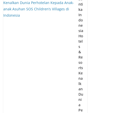
nti
ka
In
do
ne
sia
Ho
tel
s
&
Re
so
rts
Ke
na
lk
an
Du
ni
a
Pe