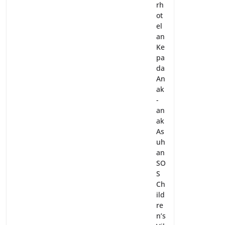
rh
ot
el
an
Ke
pa
da
An
ak
-
an
ak
As
uh
an
SO
S
Ch
ild
re
n’s