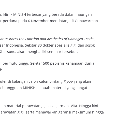
rea, klinik MINISH terbesar yang berada dalam naungan
nar perdana pada 6 November mendatang di Gunawarman
t Restores the Function and Aesthetics of Damaged Teeth”
,
 Indonesia. Sekitar 80 dokter spesialis gigi dan sosok
harsono, akan menghadiri seminar tersebut.
i bermutu tinggi. Sekitar 500 pebisnis kenamaan dunia,
H.
uler di kalangan calon-calon bintang
K-pop
yang akan
ik keunggulan MINISH, sebuah material yang sangat
en material perawatan gigi asal Jerman, Vita. Hingga kini,
 perawatan gigi, serta menawarkan garansi maksimum hingga