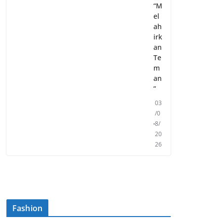
“M
el
ah
irk
an
Te
m
an
”
03
/0
8/
20
26
Fashion