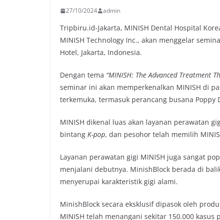
27/10/2024
admin
Tripbiru.id-Jakarta, MINISH Dental Hospital Ko
MINISH Technology Inc., akan menggelar semi
Hotel, Jakarta, Indonesia.
Dengan tema
“MINISH: The Advanced Treatment Tha
seminar ini akan memperkenalkan MINISH di pasar
terkemuka, termasuk perancang busana Poppy D
MINISH dikenal luas akan layanan perawatan gig
bintang
K-pop
, dan pesohor telah memilih MINIS
Layanan perawatan gigi MINISH juga sangat pop
menjalani debutnya. MinishBlock berada di bal
menyerupai karakteristik gigi alami.
MinishBlock secara eksklusif dipasok oleh produs
MINISH telah menangani sekitar 150.000 kasus