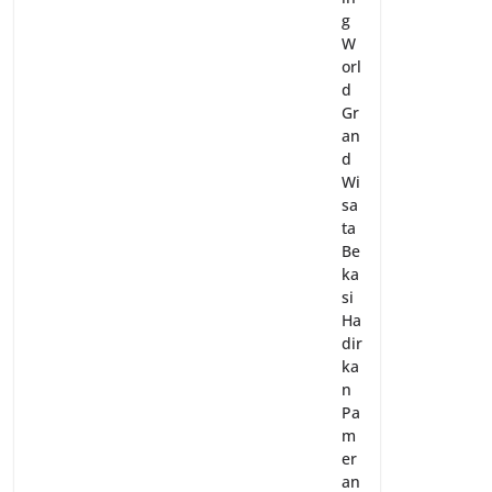
g
W
orl
d
Gr
an
d
Wi
sa
ta
Be
ka
si
Ha
dir
ka
n
Pa
m
er
an