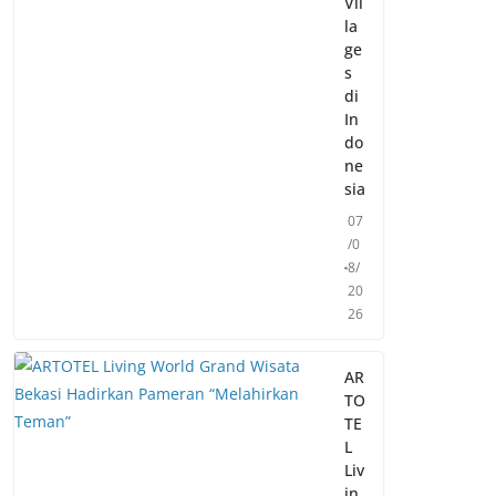
Vil
la
ge
s
di
In
do
ne
sia
07
/0
8/
20
26
AR
TO
TE
L
Liv
in