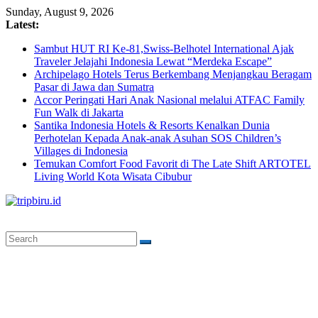
Skip
Sunday, August 9, 2026
to
Latest:
content
Sambut HUT RI Ke-81,Swiss-Belhotel International Ajak
Traveler Jelajahi Indonesia Lewat “Merdeka Escape”
Archipelago Hotels Terus Berkembang Menjangkau Beragam
Pasar di Jawa dan Sumatra
Accor Peringati Hari Anak Nasional melalui ATFAC Family
Fun Walk di Jakarta
Santika Indonesia Hotels & Resorts Kenalkan Dunia
Perhotelan Kepada Anak-anak Asuhan SOS Children’s
Villages di Indonesia
Temukan Comfort Food Favorit di The Late Shift ARTOTEL
Living World Kota Wisata Cibubur