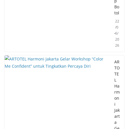
p
Bo
tol
22
/0
6/
20
26
AR
TO
TE
L
Ha
rm
on
i
Jak
art
a
Ge