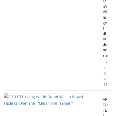
re
n’s
Vil
la
ge
s
di
In
do
ne
sia
07
/0
8/
20
26
AR
TO
TE
L