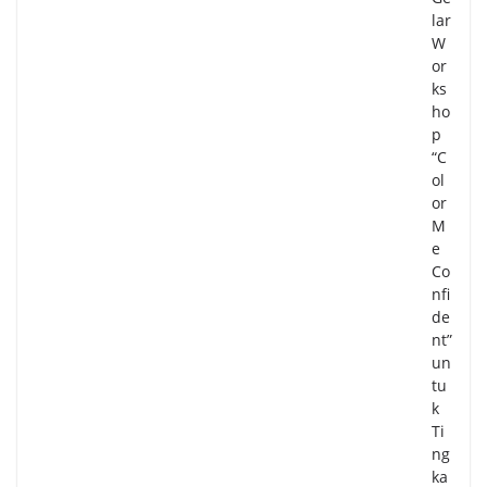
lar
W
or
ks
ho
p
“C
ol
or
M
e
Co
nfi
de
nt”
un
tu
k
Ti
ng
ka