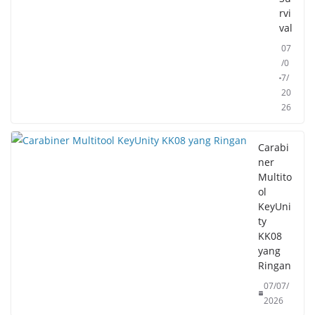
rvi
val
07
/0
7/
20
26
Carabi
ner
Multito
ol
KeyUni
ty
KK08
yang
Ringan
07/07/
2026