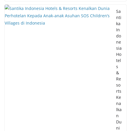
Sa
nti
ka
In
do
ne
sia
Ho
tel
s
&
Re
so
rts
Ke
na
lka
n
Du
ni