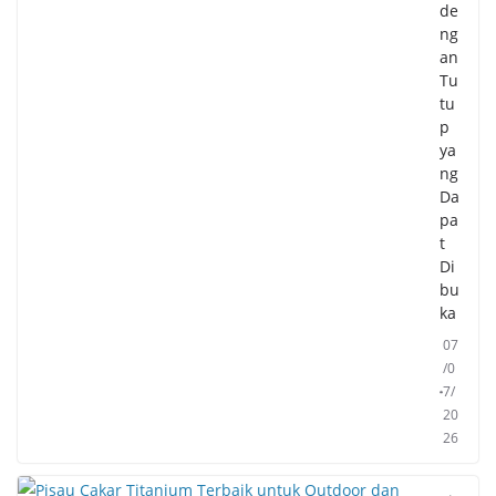
de
ng
an
Tu
tu
p
ya
ng
Da
pa
t
Di
bu
ka
07
/0
7/
20
26