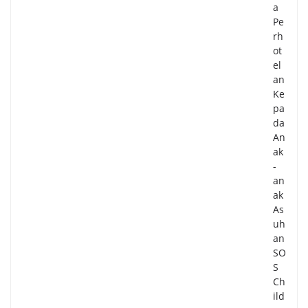
a
Pe
rh
ot
el
an
Ke
pa
da
An
ak
-
an
ak
As
uh
an
SO
S
Ch
ild