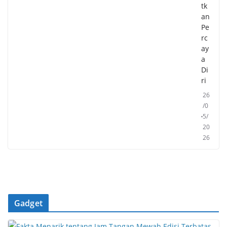
tk
an
Pe
rc
ay
a
Di
ri
26
/0
5/
20
26
Gadget