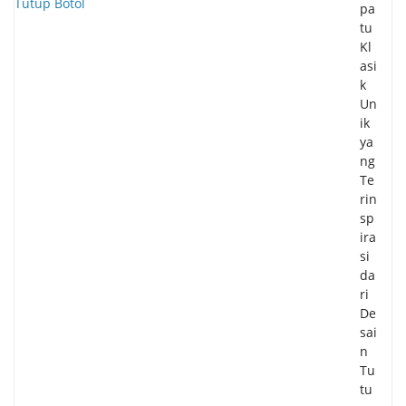
pa
tu
Kl
asi
k
Un
ik
ya
ng
Te
rin
sp
ira
si
da
ri
De
sai
n
Tu
tu