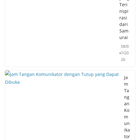
Teri
nspi
rasi
dari
Sam
urai
08/0
7/20
26
Ja
m
Ta
ng
an
Ko
m
un
ika
tor