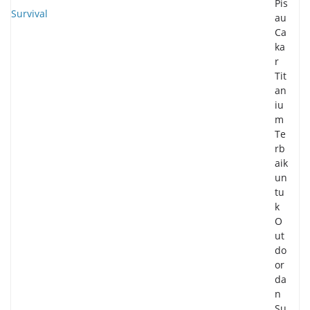
Pis
au
Ca
ka
r
Tit
an
iu
m
Te
rb
aik
un
tu
k
O
ut
do
or
da
n
Su