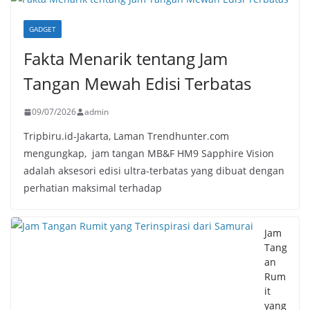
GADGET
Fakta Menarik tentang Jam
Tangan Mewah Edisi Terbatas
09/07/2026
admin
Tripbiru.id-Jakarta, Laman Trendhunter.com
mengungkap, jam tangan MB&F HM9 Sapphire Vision
adalah aksesori edisi ultra-terbatas yang dibuat dengan
perhatian maksimal terhadap
Jam
Tang
an
Rum
it
yang