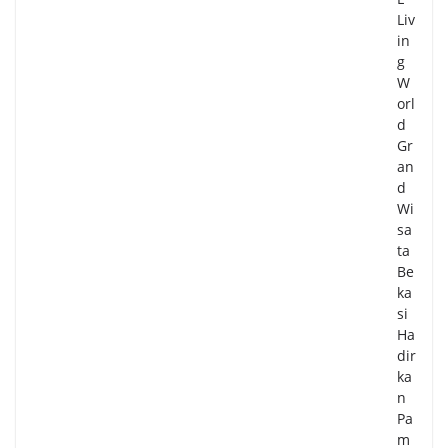
Liv
in
g
W
orl
d
Gr
an
d
Wi
sa
ta
Be
ka
si
Ha
dir
ka
n
Pa
m