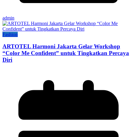
admin
Fashion
ARTOTEL Harmoni Jakarta Gelar Workshop
“Color Me Confident” untuk Tingkatkan Percaya
Diri